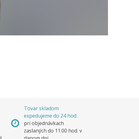
Tovar skladom
expedujeme do 24 hod.
pri objednávkach
zaslaných do 11.00 hod. v
d.
danom dni.