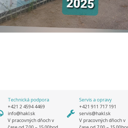
Technická podpora
Servis a opravy
+421 2 4594 4469
+421 911 717 191
info@hakl.sk
servis@hakl.sk
V pracovných dňoch v
V pracovných dňoch v
čase od 7.00 – 15.00hod.
čase od 7.00 – 15.00ho