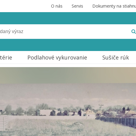
O nás
Servis
Dokumenty na stiahnu
térie
Podlahové vykurovanie
Sušiče rúk