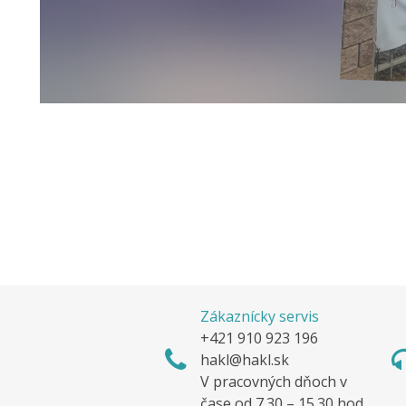
Zákaznícky servis
+421 910 923 196
hakl@hakl.sk
V pracovných dňoch v
čase od 7.30 – 15.30 hod.