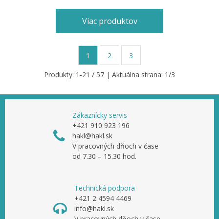
Viac produktov
1
2
3
Produkty:
1
-
21
/
57
| Aktuálna strana:
1
/
3
Zákaznícky servis
+421 910 923 196
hakl@hakl.sk
V pracovných dňoch v čase
od 7.30 – 15.30 hod.
Technická podpora
+421 2 4594 4469
info@hakl.sk
V pracovných dňoch v čase