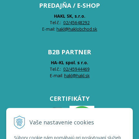
PREDAJŇA / E-SHOP
HAKL SK, s.r.o.
Tel.č.:
0
2/45648292
E-mail:
hakl@haklobchod.sk
B2B PARTNER
HA-KL spol. s r.o.
Tel.č.:
0
2/45944469
E-mail:
hakl@hakl.sk
CERTIFIKÁTY
Vaše nastavenie cookies
Súbory cookie nám pomáhajú pri poskytovaní služieb