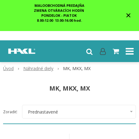
MALOOBCHODNÁ PREDAJŇA
ZMENA OTVÁRACÍCH HODÍN
×
PONDELOK - PIATOK
8.00-12.00 13.00-16.00 hod.
Úvod
Náhradné diely
MK, MKX, MX
MK, MKX, MX
Prednastavené
Zoradiť: