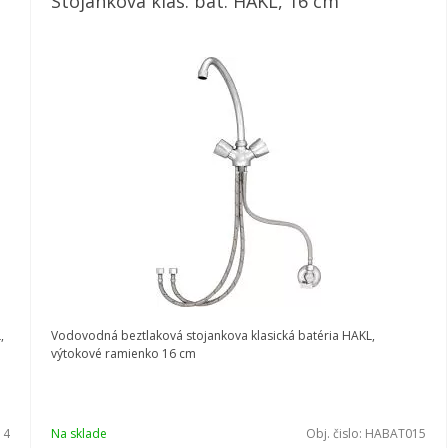
Stojanková klas. bat. HAKL, 16 cm
,
Vodovodná beztlaková stojankova klasická batéria HAKL,
výtokové ramienko 16 cm
14
Na sklade
Obj. čislo:
HABAT015