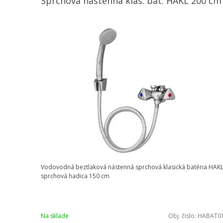
Sprchová nástenná klas. bat. HAKL 200 cm
Vodovodná beztlaková nástenná sprchová klasická batéria HAKL
sprchová hadica 150 cm
Na sklade
Obj. čislo:
HABAT0