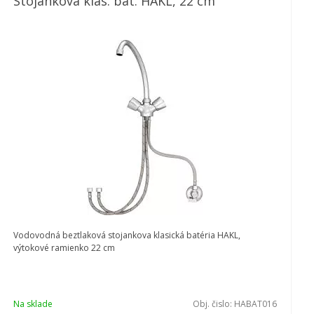
Stojanková klas. bat. HAKL, 22 cm
Vodovodná beztlaková stojankova klasická batéria HAKL,
výtokové ramienko 22 cm
Na sklade
Obj. čislo:
HABAT016