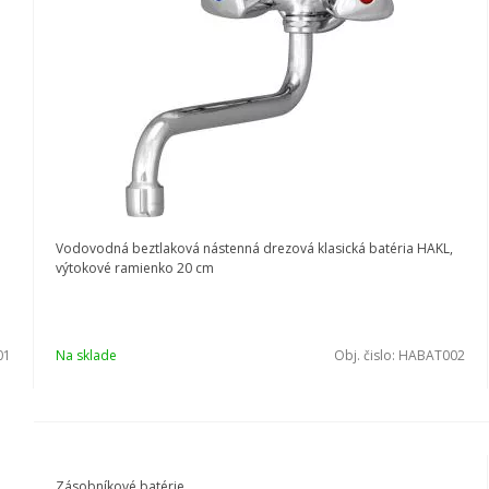
Vodovodná beztlaková nástenná drezová klasická batéria HAKL,
výtokové ramienko 20 cm
01
Na sklade
Obj. čislo:
HABAT002
Zásobníkové batérie