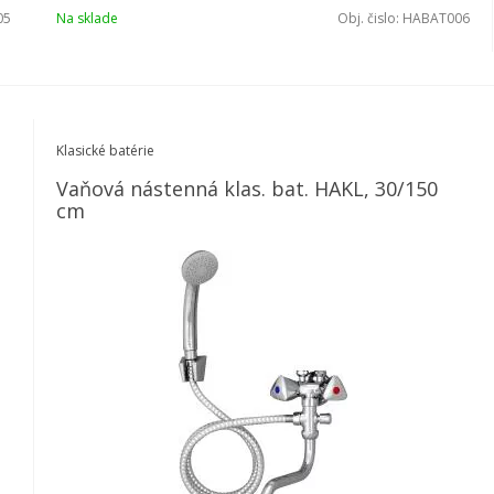
05
Na sklade
Obj. čislo:
HABAT006
Klasické batérie
Vaňová nástenná klas. bat. HAKL, 30/150
cm