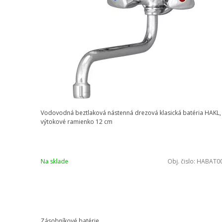
Vodovodná beztlaková nástenná drezová klasická batéria HAKL,
výtokové ramienko 12 cm
Na sklade
Obj. čislo:
HABAT0
Zásobníkové batérie