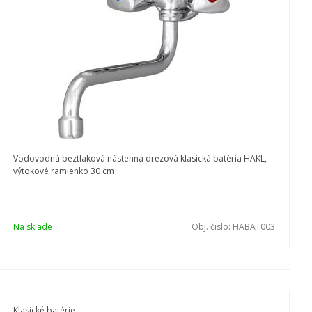
Vodovodná beztlaková nástenná drezová klasická batéria HAKL,
výtokové ramienko 30 cm
Na sklade
Obj. čislo:
HABAT003
Klasické batérie