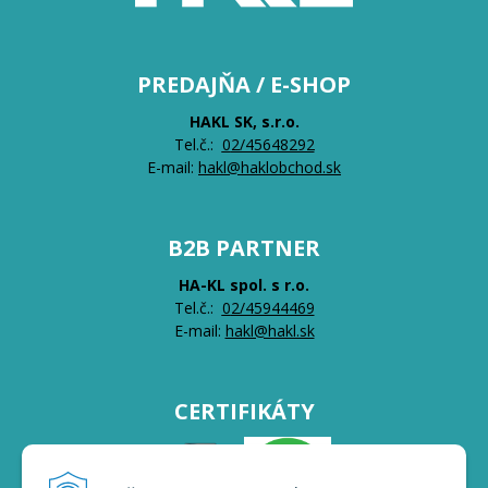
PREDAJŇA / E-SHOP
HAKL SK, s.r.o.
Tel.č.:
0
2/45648292
E-mail:
hakl@haklobchod.sk
B2B PARTNER
HA-KL spol. s r.o.
Tel.č.:
0
2/45944469
E-mail:
hakl@hakl.sk
CERTIFIKÁTY