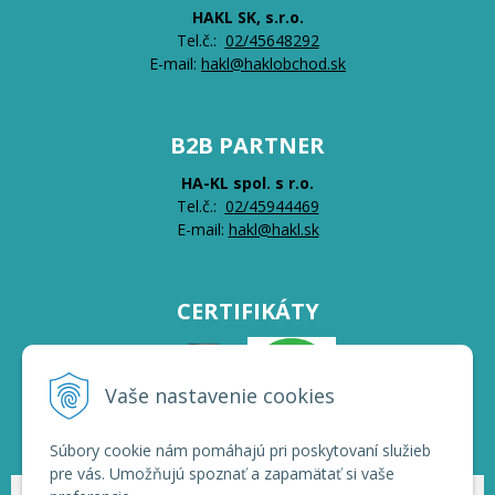
HAKL SK, s.r.o.
Tel.č.:
0
2/45648292
E-mail:
hakl@haklobchod.sk
B2B PARTNER
HA-KL spol. s r.o.
Tel.č.:
0
2/45944469
E-mail:
hakl@hakl.sk
CERTIFIKÁTY
Vaše nastavenie cookies
Súbory cookie nám pomáhajú pri poskytovaní služieb
pre vás. Umožňujú spoznať a zapamätať si vaše