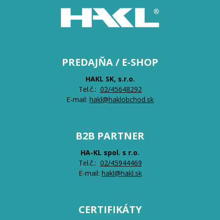
PREDAJŇA / E-SHOP
HAKL SK, s.r.o.
Tel.č.:
0
2/45648292
E-mail:
hakl@haklobchod.sk
B2B PARTNER
HA-KL spol. s r.o.
Tel.č.:
0
2/45944469
E-mail:
hakl@hakl.sk
CERTIFIKÁTY