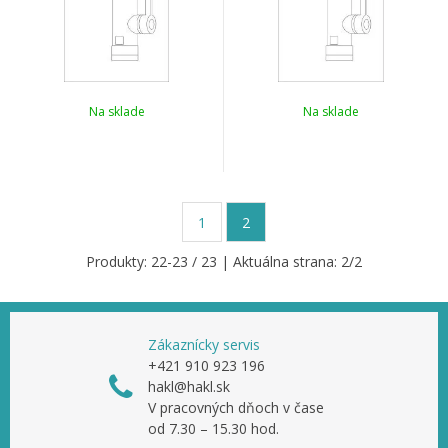
Na sklade
Na sklade
1
2
Produkty:
22
-
23
/
23
| Aktuálna strana:
2
/
2
Zákaznícky servis
+421 910 923 196
hakl@hakl.sk
V pracovných dňoch v čase
od 7.30 – 15.30 hod.