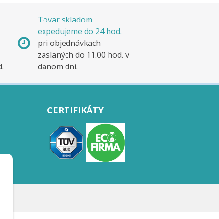
Tovar skladom
expedujeme do 24 hod.
pri objednávkach
zaslaných do 11.00 hod. v
d.
danom dni.
CERTIFIKÁTY
.r.o.