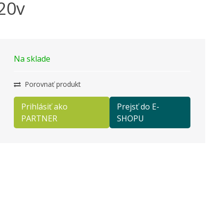
20v
Na sklade
Porovnať produkt
Prihlásiť ako
Prejsť do E-
PARTNER
SHOPU