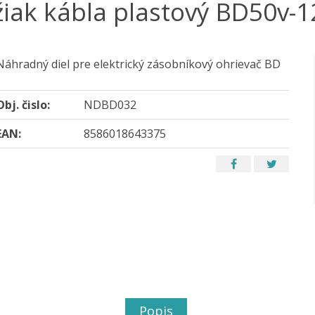
žiak kábla plastový BD50v-1
Náhradný diel pre elektrický zásobníkový ohrievač BD
Obj. čislo:
NDBD032
EAN:
8586018643375
Popis