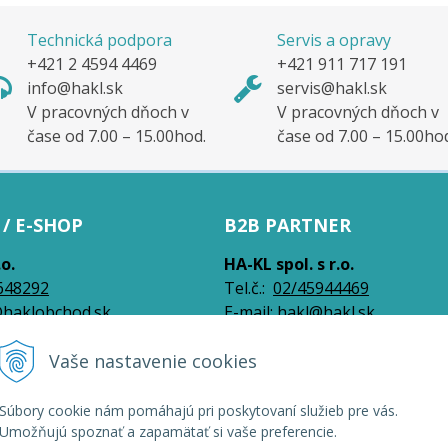
Technická podpora
Servis a opravy
+421 2 4594 4469
+421 911 717 191
info@hakl.sk
servis@hakl.sk
V pracovných dňoch v
V pracovných dňoch v
čase od 7.00 – 15.00hod.
čase od 7.00 – 15.00ho
/ E-SHOP
B2B PARTNER
.o.
HA-KL spol. s r.o.
648292
Tel.č.:
0
2/45944469
haklobchod.sk
E-mail:
hakl@hakl.sk
Vaše nastavenie cookies
026 HAKL | Veľkoobchod •
NextShop
&
e-shop Pohoda Connector
by
NextCom s
Súbory cookie nám pomáhajú pri poskytovaní služieb pre vás.
Umožňujú spoznať a zapamätať si vaše preferencie.