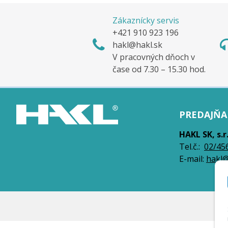
Zákaznícky servis
+421 910 923 196
hakl@hakl.sk
V pracovných dňoch v
čase od 7.30 – 15.30 hod.
PREDAJŇA 
HAKL SK, s.r
Tel.č.:
0
2/45
E-mail:
hakl@
© 2