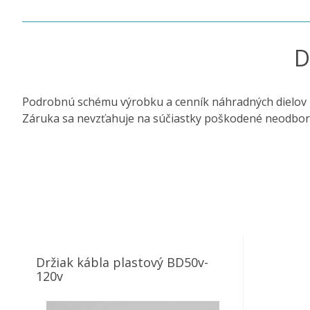
D
Podrobnú schému výrobku a cenník náhradných dielov 
Záruka sa nevzťahuje na súčiastky poškodené neodbo
Držiak kábla plastový BD50v-
120v