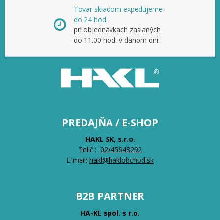
Tovar skladom expedujeme
do 24 hod.
pri objednávkach zaslaných
do 11.00 hod. v danom dni.
PREDAJŇA / E-SHOP
HAKL SK, s.r.o.
Tel.č.:
0
2/45648292
E-mail:
hakl@haklobchod.sk
B2B PARTNER
HA-KL spol. s r.o.