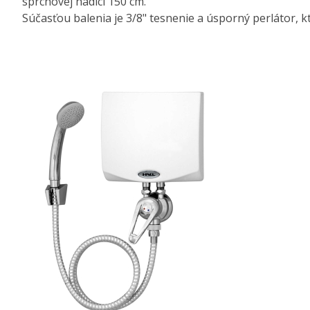
sprchovej hadici 150 cm.
Súčasťou balenia je 3/8" tesnenie a úsporný perlátor, kt