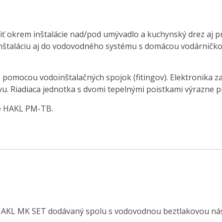
ť okrem inštalácie nad/pod umývadlo a kuchynský drez aj p
e inštaláciu aj do vodovodného systému s domácou vodárni
 pomocou vodoinštalačných spojok (fitingov). Elektronika za
. Riadiaca jednotka s dvomi tepelnými poistkami výrazne pre
de HAKL PM-TB.
dy HAKL MK SET dodávaný spolu s vodovodnou beztlakovou n