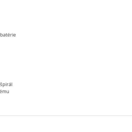
batérie
špirál
tému