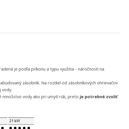
radená je podľa príkonu a typu
využitia - náročnosti na
zabudovaný zásobník. Na rozdiel od zásobníkových ohrievačov
j vody.
bné množstvo vody ako pri umytí rúk, preto
je potrebné zvoliť