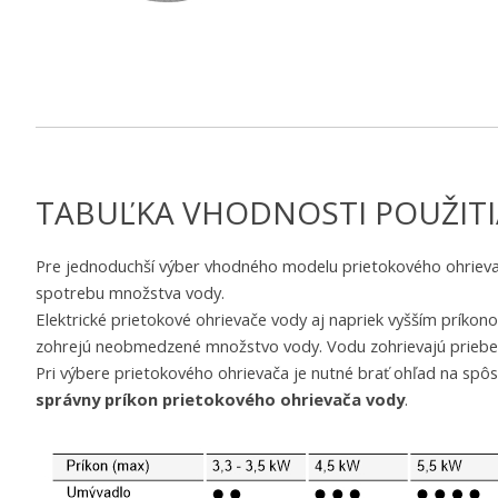
TABUĽKA VHODNOSTI POUŽITI
Pre jednoduchší výber vhodného modelu prietokového ohrievač
spotrebu množstva vody.
Elektrické prietokové ohrievače vody aj napriek vyšším prík
zohrejú neobmedzené množstvo vody. Vodu zohrievajú priebežn
Pri výbere prietokového ohrievača je nutné brať ohľad na spôs
správny príkon prietokového ohrievača vody
.