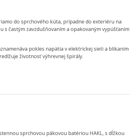
riamo do sprchového kúta, prípadne do exteriéru na
čkou s častým zavzdušňovaním a opakovaným vypúšťaním
znamenáva pokles napätia v elektrickej sieti a blikaním
dlžuje životnosť výhrevnej špirály.
ástennou sprchovou pákovou batériou HAKL, s dĺžkou