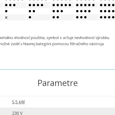
aximálnu vhodnosť použitia, symbol x určuje nevhodnosť výrobku.
žné zvoliť v hlavnej kategórii pomocou filtračného nástroja.
Parametre
5,5 kW
230 V