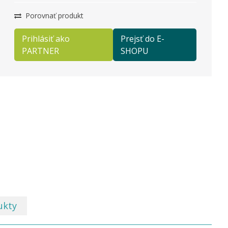
Porovnať produkt
Prihlásiť ako
Prejsť do E-
PARTNER
SHOPU
ukty