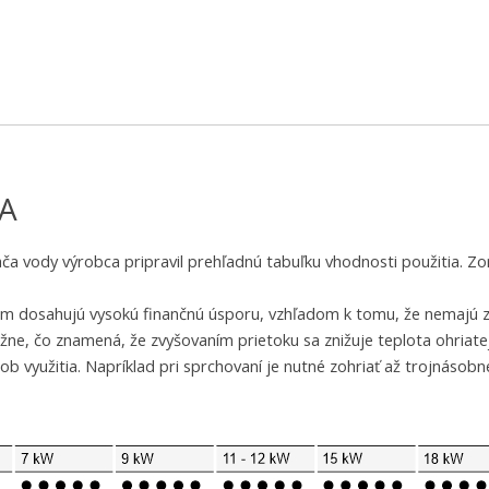
A
a vody výrobca pripravil prehľadnú tabuľku vhodnosti použitia. Zo
onom dosahujú vysokú finančnú úsporu, vzhľadom k tomu, že nemajú 
e, čo znamená, že zvyšovaním prietoku sa znižuje teplota ohriate
ob využitia. Napríklad pri sprchovaní je nutné zohriať až trojnáso