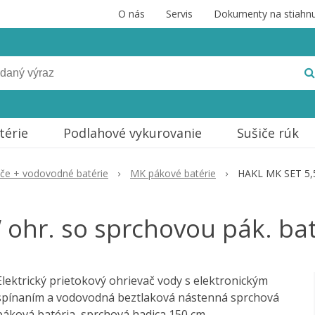
O nás
Servis
Dokumenty na stiahnu
térie
Podlahové vykurovanie
Sušiče rúk
ače + vodovodné batérie
MK pákové batérie
HAKL MK SET 5,5k
ohr. so sprchovou pák. bat.
Elektrický prietokový ohrievač vody s elektronickým
spínaním a vodovodná beztlaková nástenná sprchová
páková batéria, sprchová hadica 150 cm