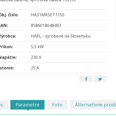
Obj. čislo:
HA31MKSET1155
EAN:
8586018648493
Výrobca:
HAKL - vyrobené na Slovensku
Príkon:
5,5 kW
Napätie:
230 V
Istenie:
25 A
is
Parametre
Foto
Alternatívne prod