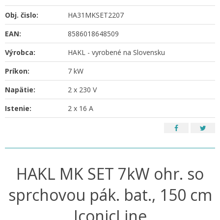
Obj. čislo:
HA31MKSET2207
EAN:
8586018648509
Výrobca:
HAKL - vyrobené na Slovensku
Príkon:
7 kW
Napätie:
2 x 230 V
Istenie:
2 x 16 A
HAKL MK SET 7kW ohr. so
sprchovou pák. bat., 150 cm
IconicLine