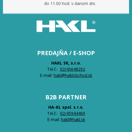
do 11.00 hod. v danom dni.
PREDAJŇA / E-SHOP
HAKL SK, s.r.o.
Tel.č.:
0
2/45648292
E-mail:
hakl@haklobchod.sk
B2B PARTNER
HA-KL spol. s r.o.
Tel.č.:
0
2/45944469
E-mail:
hakl@hakl.sk