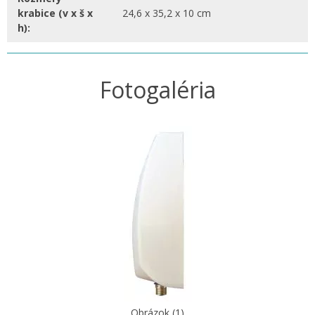
krabice (v x š x
24,6 x 35,2 x 10 cm
h):
Fotogaléria
Obrázok (1)