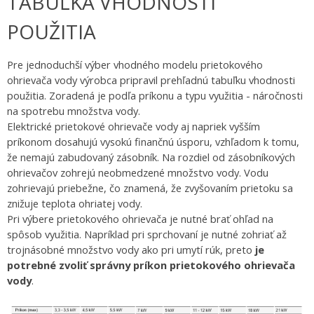
TABUĽKA VHODNOSTI
POUŽITIA
Pre jednoduchší výber vhodného modelu prietokového
ohrievača vody výrobca pripravil prehľadnú tabuľku vhodnosti
použitia. Zoradená je podľa príkonu a typu
využitia - náročnosti
na spotrebu množstva vody.
Elektrické prietokové ohrievače vody aj napriek vyšším
príkonom dosahujú vysokú finančnú úsporu, vzhľadom k tomu,
že nemajú zabudovaný zásobník. Na rozdiel od zásobníkových
ohrievačov zohrejú neobmedzené množstvo vody. Vodu
zohrievajú priebežne, čo znamená, že zvyšovaním prietoku sa
znižuje teplota ohriatej vody.
Pri výbere prietokového ohrievača je nutné brať ohľad na
spôsob využitia. Napríklad pri sprchovaní je nutné zohriať až
trojnásobné množstvo vody ako pri umytí rúk, preto
je
potrebné zvoliť správny príkon prietokového ohrievača
vody
.