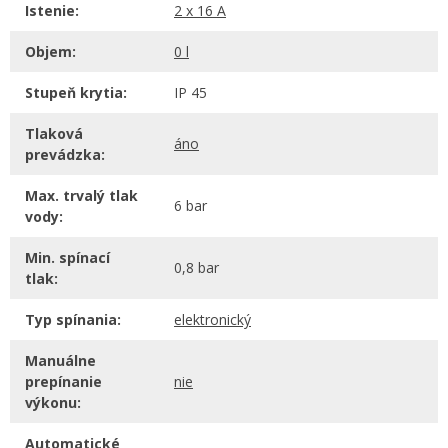
Istenie:
2 x 16 A
Objem:
0 l
Stupeň krytia:
IP 45
Tlaková
áno
prevádzka:
Max. trvalý tlak
6 bar
vody:
Min. spínací
0,8 bar
tlak:
Typ spínania:
elektronický
Manuálne
prepínanie
nie
výkonu:
Automatické