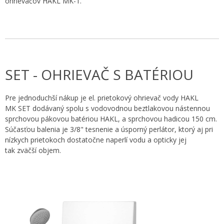
ohrievačov HAKL MK-1.
SET - OHRIEVAČ S BATÉRIOU
Pre jednoduchší nákup je el. prietokový ohrievač vody HAKL
MK SET dodávaný spolu s vodovodnou beztlakovou nástennou
sprchovou pákovou batériou HAKL, a sprchovou hadicou 150 cm.
Súčasťou balenia je 3/8" tesnenie a úsporný perlátor, ktorý aj pri
nízkych prietokoch dostatočne naperlí vodu a opticky jej
tak zväčší objem.