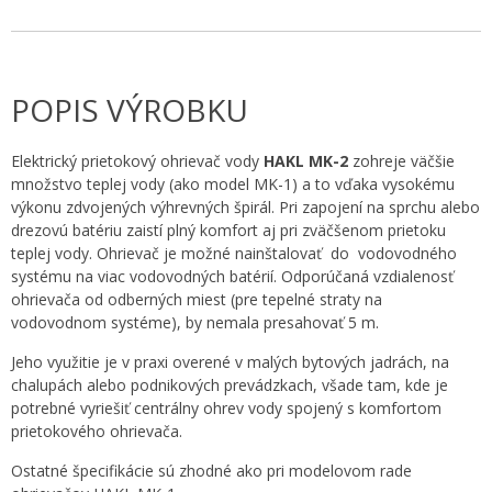
POPIS VÝROBKU
Elektrický prietokový ohrievač vody
HAKL MK-2
zohreje väčšie
množstvo teplej vody (ako model MK-1) a to vďaka vysokému
výkonu zdvojených výhrevných špirál. Pri zapojení na sprchu alebo
drezovú batériu zaistí plný komfort aj pri zväčšenom prietoku
teplej vody. Ohrievač je možné nainštalovať do vodovodného
systému na viac vodovodných batérií. Odporúčaná vzdialenosť
ohrievača od odberných miest (pre tepelné straty na
vodovodnom systéme), by nemala presahovať 5 m.
Jeho využitie je v praxi overené v malých bytových jadrách, na
chalupách alebo podnikových prevádzkach, všade tam, kde je
potrebné vyriešiť centrálny ohrev vody spojený s komfortom
prietokového ohrievača.
Ostatné špecifikácie sú zhodné ako pri modelovom rade