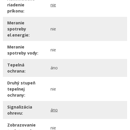
riadenie
nie
príkonu:
Meranie
spotreby
nie
el.energie:
Meranie
nie
spotreby vody:
Tepelná
áno
ochrana:
Druhý stupeň
tepelnej
nie
ochrany:
Signalizácia
áno
ohrevu:
Zobrazovanie
nie