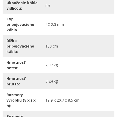
Ukončenie kábla
nie
vidlicou:
Typ
pripojovacieho
4C 2,5 mm
kábla
Dĺžka
pripojovacieho
100 cm
kábla:
Hmotnosť
2,97 kg
netto:
Hmotnosť
3,24 kg
brutto:
Rozmery
výrobku (v x š x
19,9 x 20,7 x 8,5 cm
h):
Rozmery