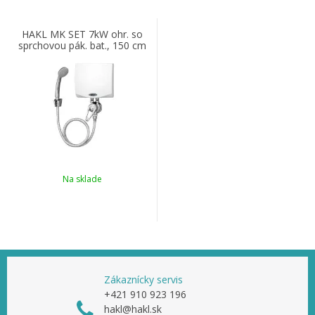
HAKL MK SET 7kW ohr. so
sprchovou pák. bat., 150 cm
IconicLine
Na sklade
Zákaznícky servis
+421 910 923 196
hakl@hakl.sk