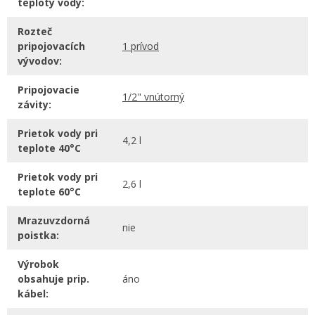
teploty vody:
Rozteč
pripojovacích
1 prívod
vývodov:
Pripojovacie
1/2" vnútorný
závity:
Prietok vody pri
4,2 l
teplote 40°C
Prietok vody pri
2,6 l
teplote 60°C
Mrazuvzdorná
nie
poistka:
Výrobok
obsahuje prip.
áno
kábel: