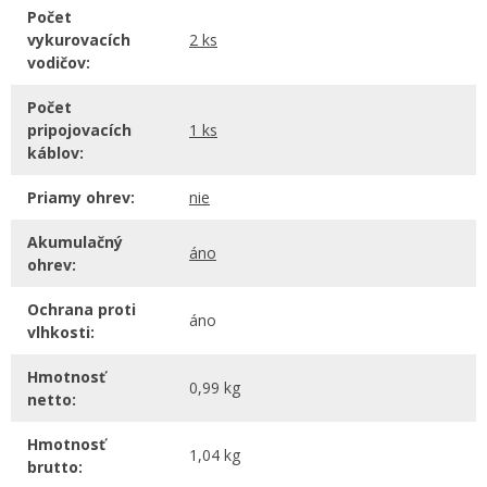
Počet
vykurovacích
2 ks
vodičov:
Počet
pripojovacích
1 ks
káblov:
Priamy ohrev:
nie
Akumulačný
áno
ohrev:
Ochrana proti
áno
vlhkosti:
Hmotnosť
0,99 kg
netto:
Hmotnosť
1,04 kg
brutto: