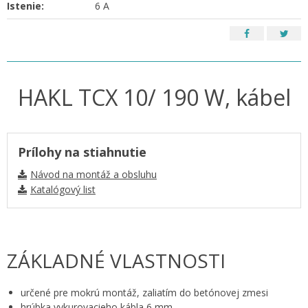
Istenie:
6 A
HAKL TCX 10/ 190 W, kábel
Prílohy na stiahnutie
Návod na montáž a obsluhu
Katalógový list
ZÁKLADNÉ VLASTNOSTI
určené pre mokrú montáž, zaliatím do betónovej zmesi
hrúbka vykurovacieho kábla 6 mm