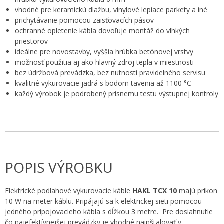
vhodné pre keramickú dlažbu, vinylové lepiace parkety a iné
prichytávanie pomocou zaisťovacích pásov
ochranné opletenie kábla dovoľuje montáž do vlhkých
priestorov
ideálne pre novostavby, vyššia hrúbka betónovej vrstvy
možnosť použitia aj ako hlavný zdroj tepla v miestnosti
bez údržbová prevádzka, bez nutnosti pravidelného servisu
kvalitné vykurovacie jadrá s bodom tavenia až 1100 °C
každý výrobok je podrobený prísnemu testu výstupnej kontroly
POPIS VÝROBKU
Elektrické podlahové vykurovacie káble
HAKL TCX 10
majú príkon
10 W na meter káblu. Pripájajú sa k elektrickej sieti pomocou
jedného pripojovacieho kábla s dĺžkou 3 metre. Pre dosiahnutie
čo najefektívnejšej prevádzky je vhodné nainštalovať v