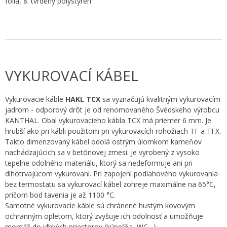
fólia, 8. tvrdený polystyrén
VYKUROVACÍ KÁBEL
Vykurovacie káble
HAKL TCX
sa vyznačujú kvalitným vykurovacím
jadrom - odporový drôt je od renomovaného Švédskeho výrobcu
KANTHAL. Obal vykurovacieho kábla TCX má priemer 6 mm. Je
hrubší ako pri kábli použitom pri vykurovacích rohožiach TF a TFX.
Takto dimenzovaný kábel odolá ostrým úlomkom kameňov
nachádzajúcich sa v betónovej zmesi. Je vyrobený z vysoko
tepelne odolného materiálu, ktorý sa nedeformuje ani pri
dlhotrvajúcom vykurovaní. Pri zapojení podlahového vykurovania
bez termostatu sa vykurovací kábel zohreje maximálne na 65°C,
pričom bod tavenia je až 1100 °C.
Samotné vykurovacie káble sú chránené hustým kovovým
ochranným opletom, ktorý zvyšuje ich odolnosť a umožňuje
montáž do vlhkých priestorov (kúpeľňa, WC…)