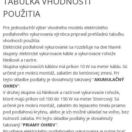
TABUĽKA VHODNOSTI
POUŽITIA
Pre jednoduchší výber vhodného modelu elektrického
podlahového vykurovania výrobca pripravil prehľadnú tabuľku
vhodnosti použitia.
Elektrické podlahové vykurovanie sa rozdeľuje na dve hlavné
skupiny: elektrické vykurovacie káble a vykurovacie rohože
hliníkové a rastre.
Skupina vykurovacích káblov má príkon 10 W na meter káblu. Sú
určené pre mokrú montáž, zaliatím do betónovej zmesi. Pri
tejto skladbe podlahy je dosiahnutý takzvaný "
AKUMULAČNÝ
OHREV
“.
V druhej skupine sú hliníkové a rastrové vykurovacie rohože,
ktoré majú príkon od 100 do 150 W na meter štvorcový. Sú
určené pre mokrú montáž, zaliatím do lepiaceho tmelu priamo
pod podlahovú krytinu, alebo je ich možné ukladať na voľno, bez
nutnosti zaliatia. Pri tejto skladbe podlahy je dosiahnutý
takzvaný "
PRIAMY OHREV
".
Pri výbere elektrického podlahového vykurovania je nutné brať