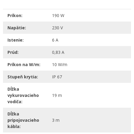
Príkon:
190 W
Napätie:
230 V
Istenie:
6 A
Prúd:
0,83 A
Príkon na W/m:
10 W/m
Stupeň krytia:
IP 67
Dĺžka
vykurovacieho
19 m
vodiča:
Dĺžka
pripojovacieho
3 m
kábla: