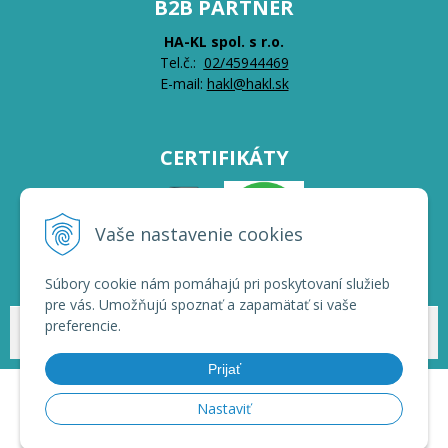
B2B PARTNER
HA-KL spol. s r.o.
Tel.č.:
0
2/45944469
E-mail:
hakl@hakl.sk
CERTIFIKÁTY
Vaše nastavenie cookies
Súbory cookie nám pomáhajú pri poskytovaní služieb
pre vás. Umožňujú spoznať a zapamätať si vaše
preferencie.
© 2026 HAKL | Veľkoobchod •
NextShop
&
e-shop Pohoda Connector
by
NextCom s.r.o.
Prijať
Nastaviť