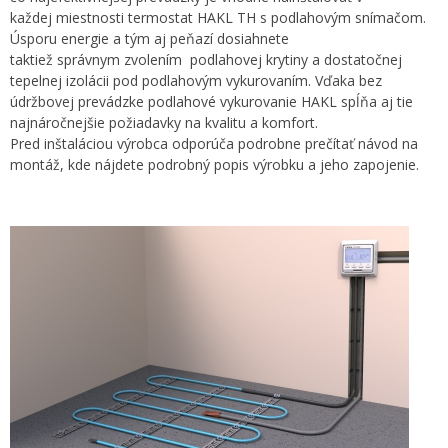
každej miestnosti termostat HAKL TH s podlahovým snímačom.
Úsporu energie a tým aj peňazí dosiahnete
taktiež správnym zvolením podlahovej krytiny a dostatočnej
tepelnej izolácii pod podlahovým vykurovaním. Vďaka bez
údržbovej prevádzke podlahové vykurovanie HAKL spĺňa aj tie
najnáročnejšie požiadavky na kvalitu a komfort.
Pred inštaláciou výrobca odporúča podrobne prečítať návod na
montáž, kde nájdete podrobný popis výrobku a jeho zapojenie.