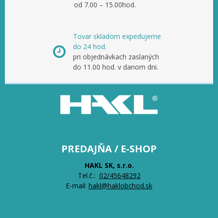
od 7.00 – 15.00hod.
Tovar skladom expedujeme
do 24 hod.
pri objednávkach zaslaných
do 11.00 hod. v danom dni.
PREDAJŇA / E-SHOP
HAKL SK, s.r.o.
Tel.č.:
0
2/45648292
E-mail:
hakl@haklobchod.sk