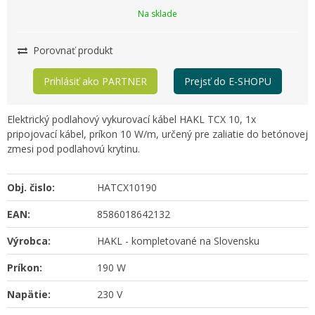
Na sklade
Porovnať produkt
Prihlásiť ako PARTNER
Prejsť do E-SHOPU
Elektrický podlahový vykurovací kábel HAKL TCX 10, 1x
pripojovací kábel, príkon 10 W/m, určený pre zaliatie do betónovej
zmesi pod podlahovú krytinu.
Obj. čislo:
HATCX10190
EAN:
8586018642132
Výrobca:
HAKL - kompletované na Slovensku
Príkon:
190 W
Napätie:
230 V