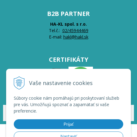
B2B PARTNER
HA-KL spol. s r.o.
Tel.č.:
0
2/45944469
E-mail:
hakl@hakl.sk
CERTIFIKÁTY
Vaše nastavenie cookies
Súbory cookie nám pomáhajú pri poskytovaní služieb
pre vás. Umožňujú spoznať a zapamätať si vaše
preferencie.
© 2026 HAKL | Veľkoobchod •
NextShop
&
e-shop Pohoda Connector
by
NextCom s.r.o.
Prijať
Nastaviť