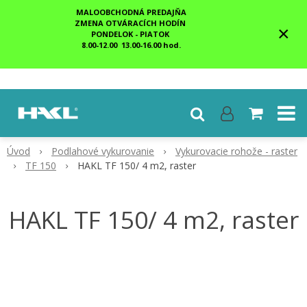
MALOOBCHODNÁ PREDAJŇA
ZMENA OTVÁRACÍCH HODÍN
×
PONDELOK - PIATOK
8.00-12.00 13.00-16.00 hod.
Úvod
Podlahové vykurovanie
Vykurovacie rohože - raster
TF 150
HAKL TF 150/ 4 m2, raster
HAKL TF 150/ 4 m2, raster