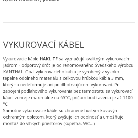
VYKUROVACÍ KÁBEL
Vykurovacie káble
HAKL TF
sa vyznačujú kvalitným vykurovacím
jadrom - odporový drôt je od renomovaného Švédskeho výrobcu
KANTHAL. Obal vykurovacieho kábla je vyrobený z vysoko
tepelne odolného materiálu s celkovou hrúbkou kábla 3 mm,
ktorý sa nedeformuje ani pri dlhotrvajúcom vykurovaní. Pri
zapojení podlahového vykurovania bez termostatu sa vykurovací
kábel zohreje maximálne na 65°C, pričom bod tavenia je až 1100
°C.
Samotné vykurovacie káble sú chránené hustým kovovým
ochranným opletom, ktorý zvyšuje ich odolnosť a umožňuje
montáž do vlhkých priestorov (kúpeľňa, WC…)