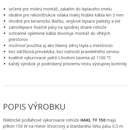
určené pre mokrú montáž, zaliatím do lepiaceho tmelu
ideálne pre rekonštrukcie vďaka malej hrúbke kábla len 3 mm
vhodné pre keramickú dlažbu, vinylové lepiace parkety a iné
samolepiace fixačné pásy na spodnej strane rohože
ochranné opletenie kábla dovoľuje montáž do vlhkých
priestorov
možnosť použitia aj ako hlavný zdroj tepla v miestnosti
bez údržbová prevádzka, bez nutnosti pravidelného servisu
kvalitné vykurovacie jadrá s bodom tavenia až 1100 °C
každý výrobok je podrobený prísnemu testu výstupnej kontroly
POPIS VÝROBKU
Elektrické podlahové vykurovacie rohože
HAKL TF 150
majú
príkon 150 W na meter štvorcový a štandardnú šírku pásu 0,5 m.