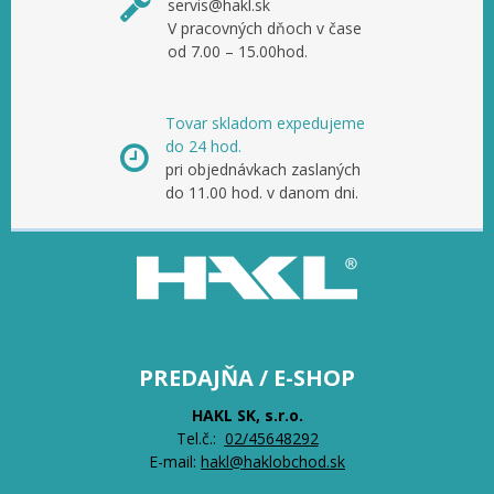
servis@hakl.sk
V pracovných dňoch v čase
od 7.00 – 15.00hod.
Tovar skladom expedujeme
do 24 hod.
pri objednávkach zaslaných
do 11.00 hod. v danom dni.
PREDAJŇA / E-SHOP
HAKL SK, s.r.o.
Tel.č.:
0
2/45648292
E-mail:
hakl@haklobchod.sk