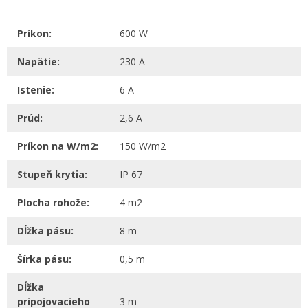
Príkon:
600 W
Napätie:
230 A
Istenie:
6 A
Prúd:
2,6 A
Príkon na W/m2:
150 W/m2
Stupeň krytia:
IP 67
Plocha rohože:
4 m2
Dĺžka pásu:
8 m
Šírka pásu:
0,5 m
Dĺžka
pripojovacieho
3 m