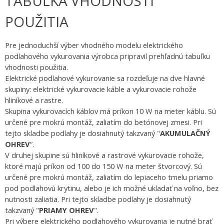
TABUĽKA VHODNOSTI
POUŽITIA
Pre jednoduchší výber vhodného modelu elektrického
podlahového vykurovania výrobca pripravil prehľadnú tabuľku
vhodnosti použitia.
Elektrické podlahové vykurovanie sa rozdeľuje na dve hlavné
skupiny: elektrické vykurovacie káble a vykurovacie rohože
hliníkové a rastre.
Skupina vykurovacích káblov má príkon 10 W na meter káblu. Sú
určené pre mokrú montáž, zaliatím do betónovej zmesi. Pri
tejto skladbe podlahy je dosiahnutý takzvaný "
AKUMULAČNÝ
OHREV
“.
V druhej skupine sú hliníkové a rastrové vykurovacie rohože,
ktoré majú príkon od 100 do 150 W na meter štvorcový. Sú
určené pre mokrú montáž, zaliatím do lepiaceho tmelu priamo
pod podlahovú krytinu, alebo je ich možné ukladať na voľno, bez
nutnosti zaliatia. Pri tejto skladbe podlahy je dosiahnutý
takzvaný "
PRIAMY OHREV
".
Pri výbere elektrického podlahového vykurovania je nutné brať