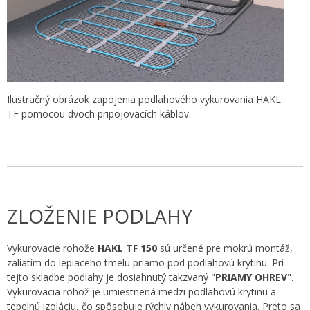
Ilustračný obrázok zapojenia podlahového vykurovania HAKL
TF pomocou dvoch pripojovacích káblov.
ZLOŽENIE PODLAHY
Vykurovacie rohože
HAKL TF 150
sú určené pre mokrú montáž,
zaliatím do lepiaceho tmelu priamo pod podlahovú krytinu. Pri
tejto skladbe podlahy je dosiahnutý takzvaný "
PRIAMY OHREV
".
Vykurovacia rohož je umiestnená medzi podlahovú krytinu a
tepelnú izoláciu, čo spôsobuje rýchly nábeh vykurovania. Preto sa