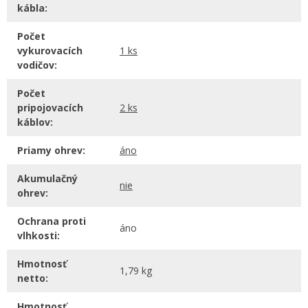
kábla:
Počet
vykurovacích
1 ks
vodičov:
Počet
pripojovacích
2 ks
káblov:
Priamy ohrev:
áno
Akumulačný
nie
ohrev:
Ochrana proti
áno
vlhkosti:
Hmotnosť
1,79 kg
netto:
Hmotnosť