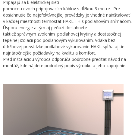
Pripájajú sa k elektrickej sieti
pomocou dvoch pripojovacích káblov s dĺžkou 3 metre. Pre
dosiahnutie čo najefektívnejšej prevádzky je vhodné nainštalovať
v každej miestnosti termostat HAKL TH s podlahovým snímačom.
Úsporu energie a tým aj peňazí dosiahnete
taktiež správnym zvolením podlahovej krytiny a dostatočnej
tepelnej izolácii pod podlahovým vykurovaním. Vďaka bez
údržbovej prevádzke podlahové vykurovanie HAKL spĺňa aj tie
najnáročnejšie požiadavky na kvalitu a komfort.
Pred inštaláciou výrobca odporúča podrobne prečítať návod na
montáž, kde nájdete podrobný popis výrobku a jeho zapojenie.