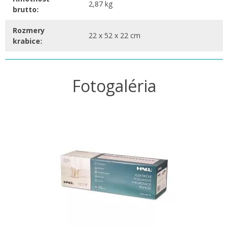
2,87 kg
brutto:
Rozmery
22 x 52 x 22 cm
krabice:
Fotogaléria