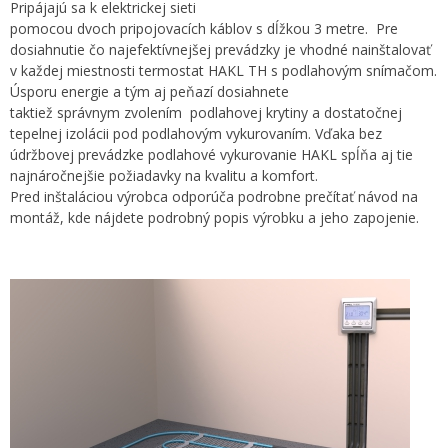
Pripájajú sa k elektrickej sieti
pomocou dvoch pripojovacích káblov s dĺžkou 3 metre. Pre
dosiahnutie čo najefektívnejšej prevádzky je vhodné nainštalovať
v každej miestnosti termostat HAKL TH s podlahovým snímačom.
Úsporu energie a tým aj peňazí dosiahnete
taktiež správnym zvolením podlahovej krytiny a dostatočnej
tepelnej izolácii pod podlahovým vykurovaním. Vďaka bez
údržbovej prevádzke podlahové vykurovanie HAKL spĺňa aj tie
najnáročnejšie požiadavky na kvalitu a komfort.
Pred inštaláciou výrobca odporúča podrobne prečítať návod na
montáž, kde nájdete podrobný popis výrobku a jeho zapojenie.