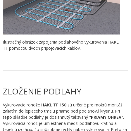
Ilustračný obrázok zapojenia podlahového vykurovania HAKL
TF pomocou dvoch pripojovacích káblov.
ZLOŽENIE PODLAHY
Vykurovacie rohože
HAKL TF 150
sú určené pre mokrú montáž,
zaliatím do lepiaceho tmelu priamo pod podlahovú krytinu. Pri
tejto skladbe podlahy je dosiahnutý takzvaný "
PRIAMY OHREV
".
Vykurovacia rohož je umiestnená medzi podlahovú krytinu a
tepelnú izoláciu, čo spôsobuje rýchly nábeh vykurovania. Preto sa