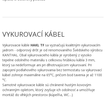
VYKUROVACÍ KÁBEL
Vykurovacie káble
HAKL TF
sa vyznačujú kvalitným vykurovacím
jadrom - odporový drôt je od renomovaného Švédskeho výrobcu
KANTHAL. Obal vykurovacieho kábla je vyrobený z vysoko
tepelne odolného materiálu s celkovou hrúbkou kábla 3 mm,
ktorý sa nedeformuje ani pri dlhotrvajúcom vykurovaní. Pri
zapojení podlahového vykurovania bez termostatu sa vykurovací
kábel zohreje maximálne na 65°C, pričom bod tavenia je až 1100
°C.
Samotné vykurovacie káble sú chránené hustým kovovým
ochranným opletom, ktorý zvyšuje ich odolnosť a umožňuje
montáž do vlhkých priestorov (kúpeľňa, WC…)