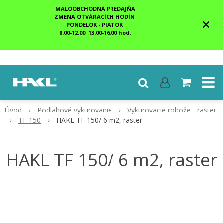
MALOOBCHODNÁ PREDAJŇA
ZMENA OTVÁRACÍCH HODÍN
×
PONDELOK - PIATOK
8.00-12.00 13.00-16.00 hod.
Úvod
Podlahové vykurovanie
Vykurovacie rohože - raster
TF 150
HAKL TF 150/ 6 m2, raster
HAKL TF 150/ 6 m2, raster