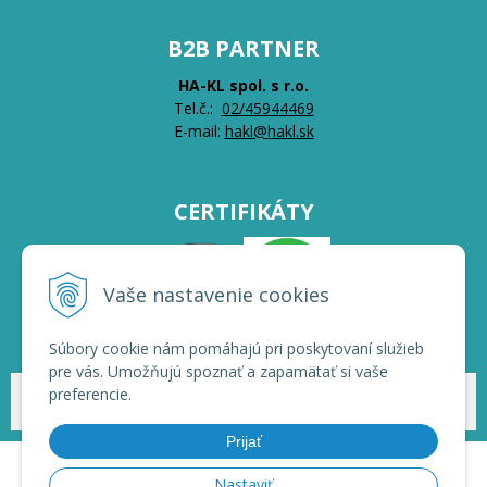
B2B PARTNER
HA-KL spol. s r.o.
Tel.č.:
0
2/45944469
E-mail:
hakl@hakl.sk
CERTIFIKÁTY
Vaše nastavenie cookies
Súbory cookie nám pomáhajú pri poskytovaní služieb
pre vás. Umožňujú spoznať a zapamätať si vaše
preferencie.
© 2026 HAKL | Veľkoobchod •
NextShop
&
e-shop Pohoda Connector
by
NextCom s.r.o.
Prijať
Nastaviť