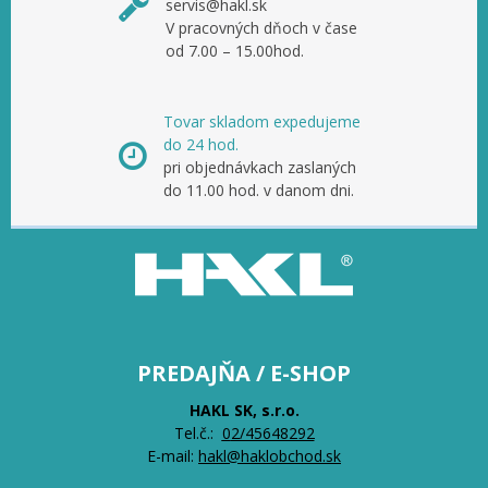
servis@hakl.sk
V pracovných dňoch v čase
od 7.00 – 15.00hod.
Tovar skladom expedujeme
do 24 hod.
pri objednávkach zaslaných
do 11.00 hod. v danom dni.
PREDAJŇA / E-SHOP
HAKL SK, s.r.o.
Tel.č.:
0
2/45648292
E-mail:
hakl@haklobchod.sk