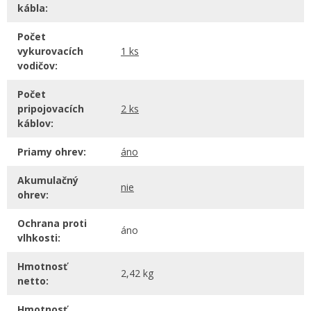
kábla:
Počet
vykurovacích
1 ks
vodičov:
Počet
pripojovacích
2 ks
káblov:
Priamy ohrev:
áno
Akumulačný
nie
ohrev:
Ochrana proti
áno
vlhkosti:
Hmotnosť
2,42 kg
netto:
Hmotnosť