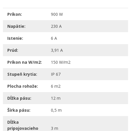
Príkon:
900 W
Napätie:
230 A
Istenie:
6 A
Prúd:
3,91 A
Príkon na W/m2:
150 W/m2
Stupeň krytia:
IP 67
Plocha rohože:
6 m2
Dĺžka pásu:
12 m
Šírka pásu:
0,5 m
Dĺžka
pripojovacieho
3 m