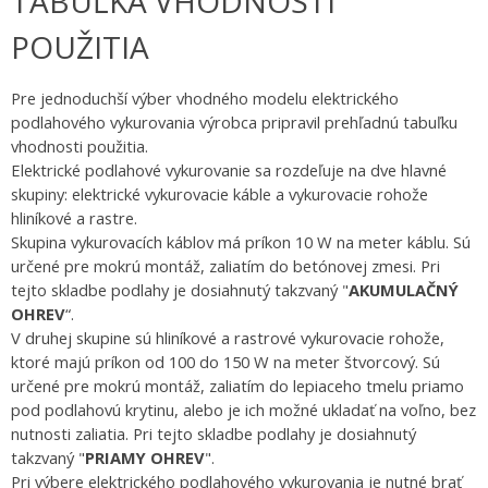
TABUĽKA VHODNOSTI
POUŽITIA
Pre jednoduchší výber vhodného modelu elektrického
podlahového vykurovania výrobca pripravil prehľadnú tabuľku
vhodnosti použitia.
Elektrické podlahové vykurovanie sa rozdeľuje na dve hlavné
skupiny: elektrické vykurovacie káble a vykurovacie rohože
hliníkové a rastre.
Skupina vykurovacích káblov má príkon 10 W na meter káblu. Sú
určené pre mokrú montáž, zaliatím do betónovej zmesi. Pri
tejto skladbe podlahy je dosiahnutý takzvaný "
AKUMULAČNÝ
OHREV
“.
V druhej skupine sú hliníkové a rastrové vykurovacie rohože,
ktoré majú príkon od 100 do 150 W na meter štvorcový. Sú
určené pre mokrú montáž, zaliatím do lepiaceho tmelu priamo
pod podlahovú krytinu, alebo je ich možné ukladať na voľno, bez
nutnosti zaliatia. Pri tejto skladbe podlahy je dosiahnutý
takzvaný "
PRIAMY OHREV
".
Pri výbere elektrického podlahového vykurovania je nutné brať