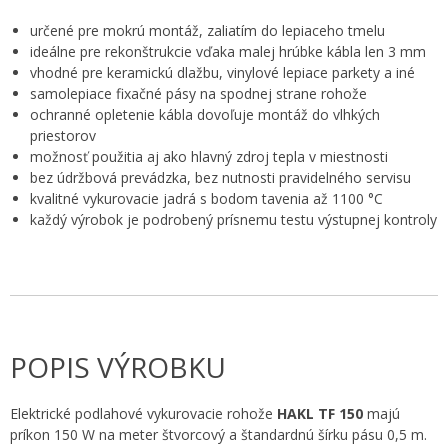
určené pre mokrú montáž, zaliatím do lepiaceho tmelu
ideálne pre rekonštrukcie vďaka malej hrúbke kábla len 3 mm
vhodné pre keramickú dlažbu, vinylové lepiace parkety a iné
samolepiace fixačné pásy na spodnej strane rohože
ochranné opletenie kábla dovoľuje montáž do vlhkých
priestorov
možnosť použitia aj ako hlavný zdroj tepla v miestnosti
bez údržbová prevádzka, bez nutnosti pravidelného servisu
kvalitné vykurovacie jadrá s bodom tavenia až 1100 °C
každý výrobok je podrobený prísnemu testu výstupnej kontroly
POPIS VÝROBKU
Elektrické podlahové vykurovacie rohože
HAKL TF 150
majú
príkon 150 W na meter štvorcový a štandardnú šírku pásu 0,5 m.