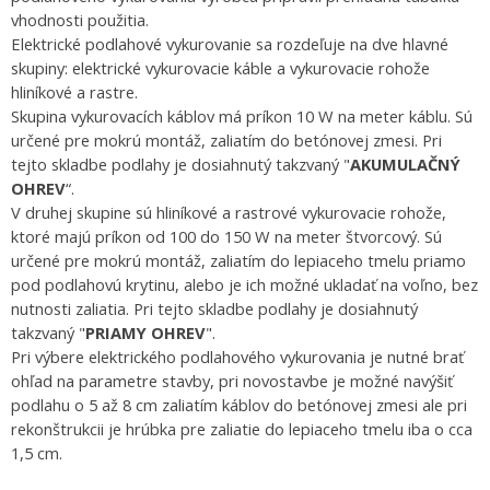
vhodnosti použitia.
Elektrické podlahové vykurovanie sa rozdeľuje na dve hlavné
skupiny: elektrické vykurovacie káble a vykurovacie rohože
hliníkové a rastre.
Skupina vykurovacích káblov má príkon 10 W na meter káblu. Sú
určené pre mokrú montáž, zaliatím do betónovej zmesi. Pri
tejto skladbe podlahy je dosiahnutý takzvaný "
AKUMULAČNÝ
OHREV
“.
V druhej skupine sú hliníkové a rastrové vykurovacie rohože,
ktoré majú príkon od 100 do 150 W na meter štvorcový. Sú
určené pre mokrú montáž, zaliatím do lepiaceho tmelu priamo
pod podlahovú krytinu, alebo je ich možné ukladať na voľno, bez
nutnosti zaliatia. Pri tejto skladbe podlahy je dosiahnutý
takzvaný "
PRIAMY OHREV
".
Pri výbere elektrického podlahového vykurovania je nutné brať
ohľad na parametre stavby, pri novostavbe je možné navýšiť
podlahu o 5 až 8 cm zaliatím káblov do betónovej zmesi ale pri
rekonštrukcii je hrúbka pre zaliatie do lepiaceho tmelu iba o cca
1,5 cm.