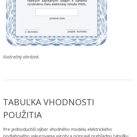
Ilustračný obrázok.
TABUĽKA VHODNOSTI
POUŽITIA
Pre jednoduchší výber vhodného modelu elektrického
podlahového vykurovania výrobca pripravil prehľadnú tabuľku