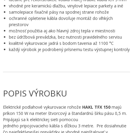
vhodné pre keramickú dlažbu, vinylové lepiace parkety a iné
samolepiace fixačné pásy na spodnej strane rohože
ochranné opletenie kábla dovoľuje montáž do vlhkých
priestorov
možnosť použitia aj ako hlavný zdroj tepla v miestnosti
bez údržbová prevádzka, bez nutnosti pravidelného servisu
kvalitné vykurovacie jadrá s bodom tavenia až 1100 °C
každý výrobok je podrobený prísnemu testu výstupnej kontroly
POPIS VÝROBKU
Elektrické podlahové vykurovacie rohože
HAKL TFX 150
majú
príkon 150 W na meter štvorcový a štandardnú šírku pásu 0,5 m.
Pripájajú sa k elektrickej sieti pomocou
jedného pripojovacieho kábla s dĺžkou 3 metre. Pre dosiahnutie
čo najefektívnejšej prevádzky je vhodné nainštalovať v