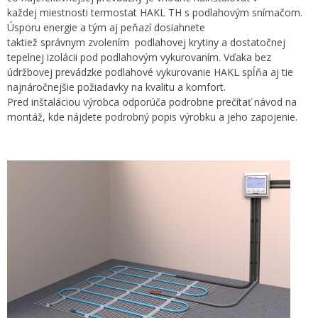
každej miestnosti termostat HAKL TH s podlahovým snímačom.
Úsporu energie a tým aj peňazí dosiahnete
taktiež správnym zvolením podlahovej krytiny a dostatočnej
tepelnej izolácii pod podlahovým vykurovaním. Vďaka bez
údržbovej prevádzke podlahové vykurovanie HAKL spĺňa aj tie
najnáročnejšie požiadavky na kvalitu a komfort.
Pred inštaláciou výrobca odporúča podrobne prečítať návod na
montáž, kde nájdete podrobný popis výrobku a jeho zapojenie.