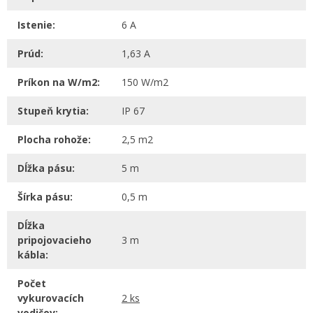
Istenie:
6 A
Prúd:
1,63 A
Príkon na W/m2:
150 W/m2
Stupeň krytia:
IP 67
Plocha rohože:
2,5 m2
Dĺžka pásu:
5 m
Šírka pásu:
0,5 m
Dĺžka
pripojovacieho
3 m
kábla:
Počet
vykurovacích
2 ks
vodičov: