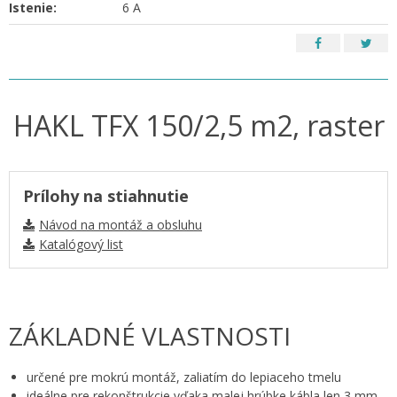
Istenie:
6 A
HAKL TFX 150/2,5 m2, raster
Prílohy na stiahnutie
Návod na montáž a obsluhu
Katalógový list
ZÁKLADNÉ VLASTNOSTI
určené pre mokrú montáž, zaliatím do lepiaceho tmelu
ideálne pre rekonštrukcie vďaka malej hrúbke kábla len 3 mm