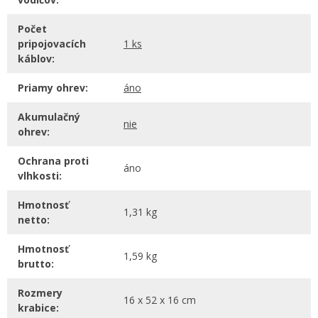
Počet
pripojovacích
1 ks
káblov:
Priamy ohrev:
áno
Akumulačný
nie
ohrev:
Ochrana proti
áno
vlhkosti:
Hmotnosť
1,31 kg
netto:
Hmotnosť
1,59 kg
brutto:
Rozmery
16 x 52 x 16 cm
krabice: