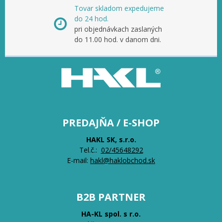
Tovar skladom expedujeme
do 24 hod.
pri objednávkach zaslaných
do 11.00 hod. v danom dni.
PREDAJŇA / E-SHOP
HAKL SK, s.r.o.
Tel.č.:
0
2/45648292
E-mail:
hakl@haklobchod.sk
B2B PARTNER
HA-KL spol. s r.o.