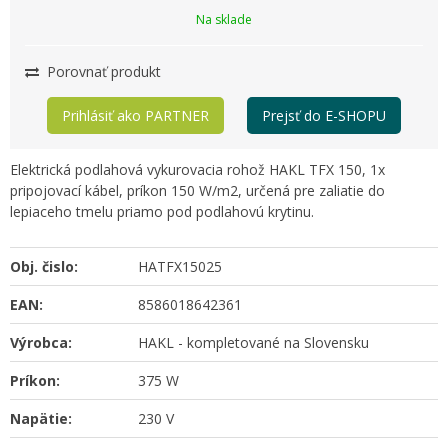
Na sklade
Porovnať produkt
Prihlásiť ako PARTNER
Prejsť do E-SHOPU
Elektrická podlahová vykurovacia rohož HAKL TFX 150, 1x
pripojovací kábel, príkon 150 W/m2, určená pre zaliatie do
lepiaceho tmelu priamo pod podlahovú krytinu.
Obj. čislo:
HATFX15025
EAN:
8586018642361
Výrobca:
HAKL - kompletované na Slovensku
Príkon:
375 W
Napätie:
230 V