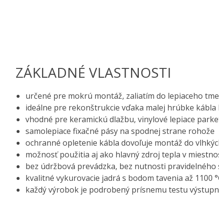
ZÁKLADNÉ VLASTNOSTI
určené pre mokrú montáž, zaliatím do lepiaceho tme
ideálne pre rekonštrukcie vďaka malej hrúbke kábla
vhodné pre keramickú dlažbu, vinylové lepiace parket
samolepiace fixačné pásy na spodnej strane rohože
ochranné opletenie kábla dovoľuje montáž do vlhkýc
možnosť použitia aj ako hlavný zdroj tepla v miestno
bez údržbová prevádzka, bez nutnosti pravidelného 
kvalitné vykurovacie jadrá s bodom tavenia až 1100 
každý výrobok je podrobený prísnemu testu výstupn