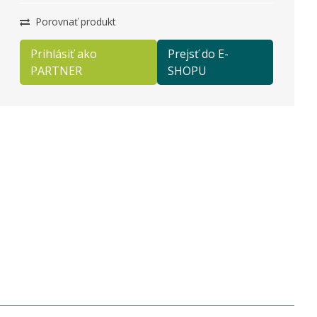
Porovnať produkt
Prihlásiť ako
Prejsť do E-
PARTNER
SHOPU