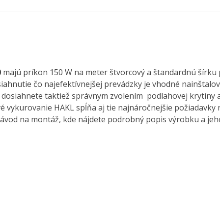
0
majú príkon 150 W na meter štvorcový a štandardnú šírku pá
iahnutie čo najefektívnejšej prevádzky je vhodné nainštalo
osiahnete taktiež správnym zvolením podlahovej krytiny a 
vykurovanie HAKL spĺňa aj tie najnáročnejšie požiadavky n
návod na montáž, kde nájdete podrobný popis výrobku a jeh