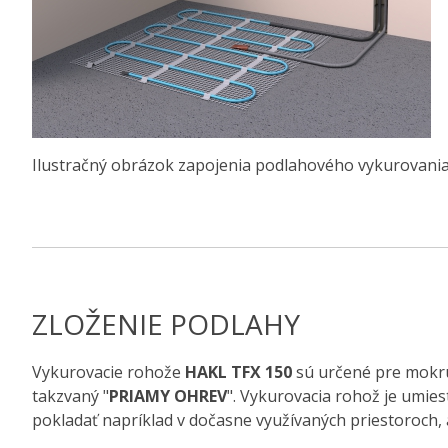
Ilustračný obrázok zapojenia podlahového vykurovani
ZLOŽENIE PODLAHY
Vykurovacie rohože
HAKL TFX 150
sú určené pre mokrú
takzvaný "
PRIAMY OHREV
". Vykurovacia rohož je umie
pokladať napríklad v dočasne využívaných priestoroch, 