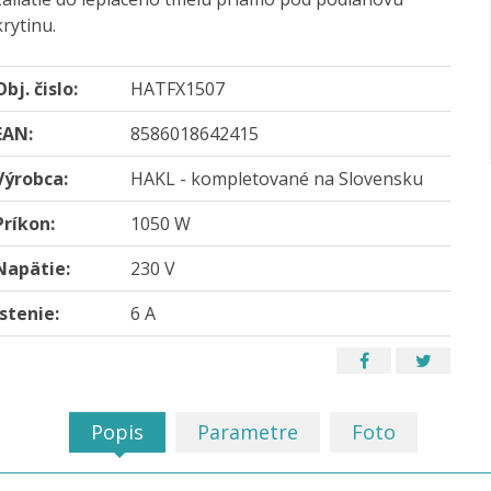
krytinu.
Obj. čislo:
HATFX1507
EAN:
8586018642415
Výrobca:
HAKL - kompletované na Slovensku
Príkon:
1050 W
Napätie:
230 V
Istenie:
6 A
Popis
Parametre
Foto