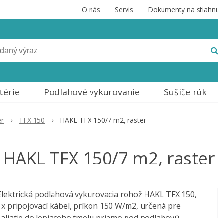
O nás
Servis
Dokumenty na stiahnu
térie
Podlahové vykurovanie
Sušiče rúk
er
TFX 150
HAKL TFX 150/7 m2, raster
HAKL TFX 150/7 m2, raster
Elektrická podlahová vykurovacia rohož HAKL TFX 150,
1x pripojovací kábel, príkon 150 W/m2, určená pre
zaliatie do lepiaceho tmelu priamo pod podlahovú