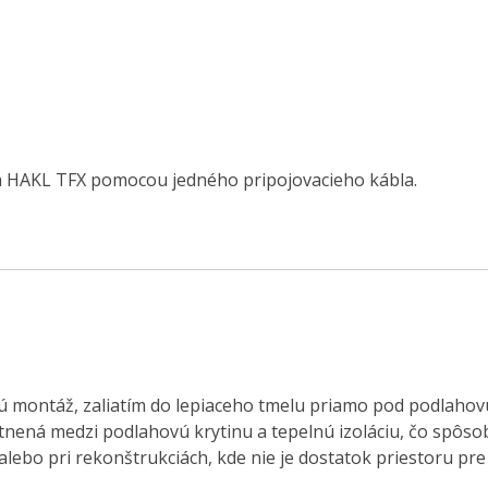
a HAKL TFX pomocou jedného pripojovacieho kábla.
 montáž, zaliatím do lepiaceho tmelu priamo pod podlahovú 
stnená medzi podlahovú krytinu a tepelnú izoláciu, čo spôs
alebo pri rekonštrukciách, kde nie je dostatok priestoru pre