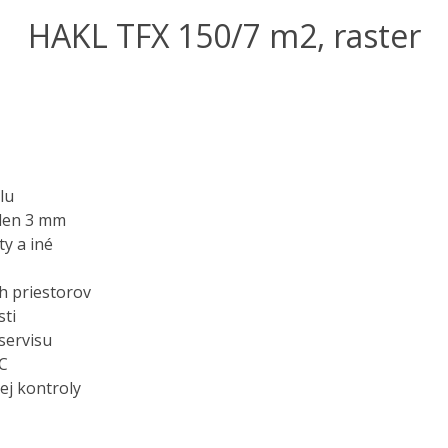
HAKL TFX 150/7 m2, raster
lu
 len 3 mm
y a iné
h priestorov
sti
servisu
°C
ej kontroly