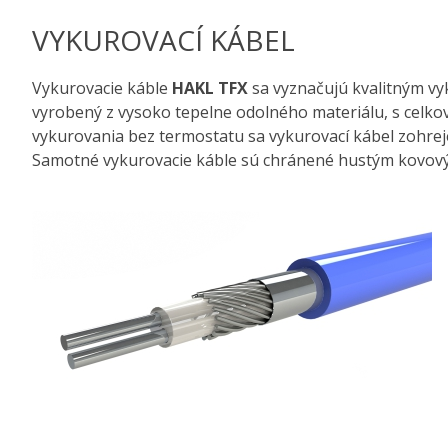
VYKUROVACÍ KÁBEL
Vykurovacie káble
HAKL TFX
sa vyznačujú kvalitným v
vyrobený z vysoko tepelne odolného materiálu, s celko
vykurovania bez termostatu sa vykurovací kábel zohrej
Samotné vykurovacie káble sú chránené hustým kovový