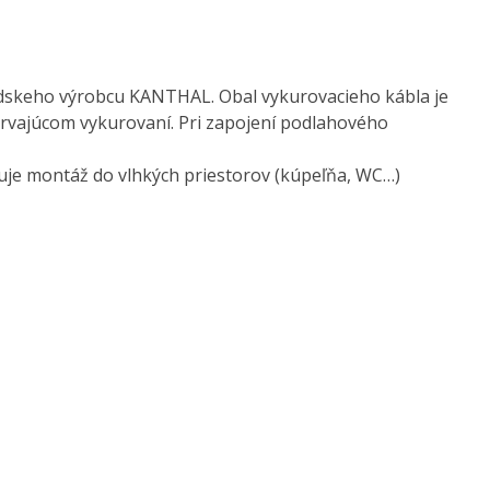
dskeho výrobcu KANTHAL. Obal vykurovacieho kábla je
trvajúcom vykurovaní. Pri zapojení podlahového
je montáž do vlhkých priestorov (kúpeľňa, WC…)