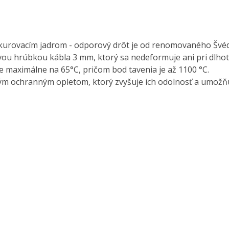
ykurovacím jadrom - odporový drôt je od renomovaného Švé
vou hrúbkou kábla 3 mm, ktorý sa nedeformuje ani pri dlho
e maximálne na 65°C, pričom bod tavenia je až 1100 °C.
m ochranným opletom, ktorý zvyšuje ich odolnosť a umožňu