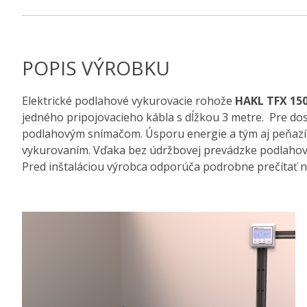
POPIS VÝROBKU
Elektrické podlahové vykurovacie rohože
HAKL TFX 15
jedného pripojovacieho kábla s dĺžkou 3 metre. Pre dos
podlahovým snímačom. Úsporu energie a tým aj peňazí d
vykurovaním. Vďaka bez údržbovej prevádzke podlahové 
Pred inštaláciou výrobca odporúča podrobne prečítať 