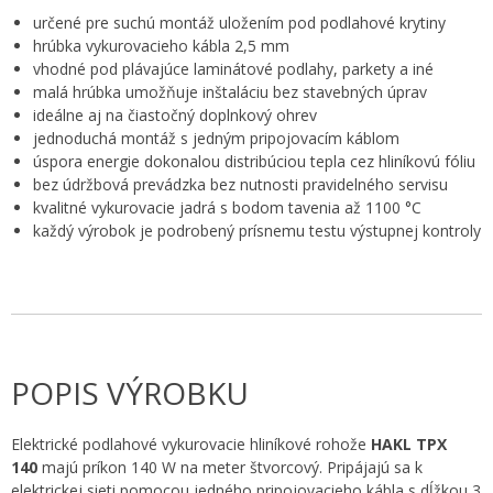
určené pre suchú montáž uložením pod podlahové krytiny
hrúbka vykurovacieho kábla 2,5 mm
vhodné pod plávajúce laminátové podlahy, parkety a iné
malá hrúbka umožňuje inštaláciu bez stavebných úprav
ideálne aj na čiastočný doplnkový ohrev
jednoduchá montáž s jedným pripojovacím káblom
úspora energie dokonalou distribúciou tepla cez hliníkovú fóliu
bez údržbová prevádzka bez nutnosti pravidelného servisu
kvalitné vykurovacie jadrá s bodom tavenia až 1100 °C
každý výrobok je podrobený prísnemu testu výstupnej kontroly
POPIS VÝROBKU
Elektrické podlahové vykurovacie hliníkové rohože
HAKL TPX
140
majú príkon 140 W na meter štvorcový. Pripájajú sa k
elektrickej sieti pomocou jedného pripojovacieho kábla s dĺžkou 3