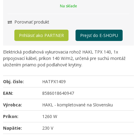
Na sklade
Porovnať produkt
Prihlásiť ako PARTNER
Prejsť do E-SHOPU
Elektrická podlahová vykurovacia rohož HAKL TPX 140, 1x
pripojovací kábel, príkon 140 W/m2, určená pre suchú montáž
uložením priamo pod podlahové krytiny.
Obj. čislo:
HATPX1409
EAN:
8586018640947
Výrobca:
HAKL - kompletované na Slovensku
Príkon:
1260 W
Napätie:
230 V