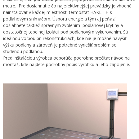
metre. Pre dosiahnutie čo najefektívnejšej prevádzky je vhodné
nainštalovať v každej miestnosti termostat HAKL TH s
podlahovým snímačom. Úsporu energie a tým aj peňazí
dosiahnete taktiež správnym zvolením podlahovej krytiny a
dostatočnej tepelnej izolácii pod podlahovým vykurovaním. Sú
ideálnou voľbou pri rekonštrukciách, kde nie je možné navýšiť
výšku podlahy a zároveň je potrebné vyriešiť problém so
studenou podlahou.
Pred inštaláciou výrobca odporúča podrobne prečítať návod na
montáž, kde nájdete podrobný popis výrobku a jeho zapojenie.