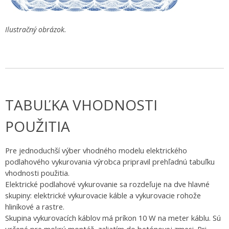
Ilustračný obrázok.
TABUĽKA VHODNOSTI
POUŽITIA
Pre jednoduchší výber vhodného modelu elektrického
podlahového vykurovania výrobca pripravil prehľadnú tabuľku
vhodnosti použitia.
Elektrické podlahové vykurovanie sa rozdeľuje na dve hlavné
skupiny: elektrické vykurovacie káble a vykurovacie rohože
hliníkové a rastre.
Skupina vykurovacích káblov má príkon 10 W na meter káblu. Sú
určené pre mokrú montáž, zaliatím do betónovej zmesi. Pri