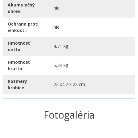
Akumulačný
nie
ohrev:
Ochrana proti
nie
vlhkosti:
Hmotnosť
4,71 kg
netto:
Hmotnosť
5,24 kg
brutto:
Rozmery
22 x 52 x 22 cm
krabice:
Fotogaléria