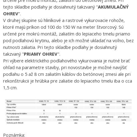
tejto skladbe podlahy je dosiahnutý takzvaný "
AKUMULAČNÝ
OHREV
“.
V druhej skupine sú hliníkové a rastrové vykurovacie rohože,
ktoré majú príkon od 100 do 150 W na meter štvorcový. Sú
určené pre mokrú montáž, zaliatím do lepiaceho tmelu priamo
pod podlahovú krytinu, alebo je ich možné ukladať na voľno, bez
nutnosti zaliatia. Pri tejto skladbe podlahy je dosiahnutý
takzvaný "
PRIAMY OHREV
".
Pri výbere elektrického podlahového vykurovania je nutné brať
ohľad na parametre stavby, pri novostavbe je možné navýšiť
podlahu o 5 až 8 cm zaliatím káblov do betónovej zmesi ale pri
rekonštrukcii je hrúbka pre zaliatie do lepiaceho tmelu iba o cca
1,5 cm.
Poznámka: