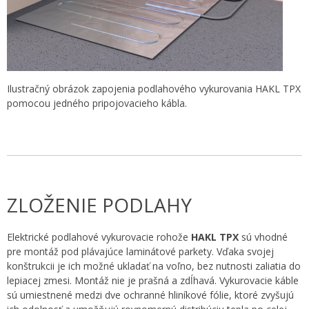
Ilustračný obrázok zapojenia podlahového vykurovania HAKL TPX
pomocou jedného pripojovacieho kábla.
ZLOŽENIE PODLAHY
Elektrické podlahové vykurovacie rohože
HAKL TPX
sú vhodné
pre montáž pod plávajúce laminátové parkety. Vďaka svojej
konštrukcii je ich možné ukladať na voľno, bez nutnosti zaliatia do
lepiacej zmesi. Montáž nie je prašná a zdĺhavá. Vykurovacie káble
sú umiestnené medzi dve ochranné hliníkové fólie, ktoré zvyšujú