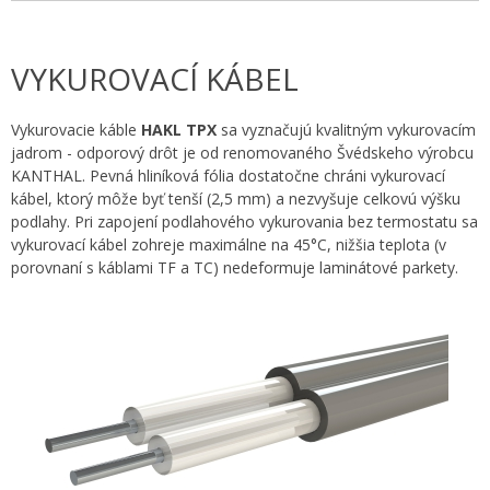
VYKUROVACÍ KÁBEL
Vykurovacie káble
HAKL TPX
sa vyznačujú kvalitným vykurovacím
jadrom - odporový drôt je od renomovaného Švédskeho výrobcu
KANTHAL. Pevná hliníková fólia dostatočne chráni vykurovací
kábel, ktorý môže byť tenší (2,5 mm) a nezvyšuje celkovú výšku
podlahy. Pri zapojení podlahového vykurovania bez termostatu sa
vykurovací kábel zohreje maximálne na 45°C, nižšia teplota (v
porovnaní s káblami TF a TC) nedeformuje laminátové parkety.