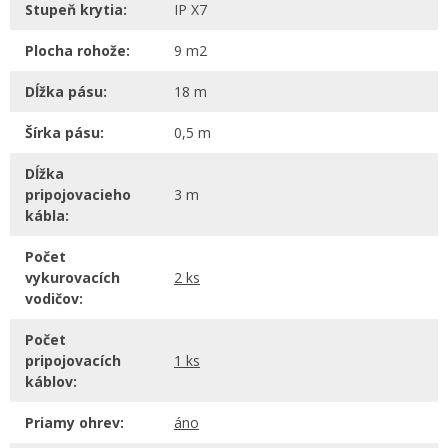
Stupeň krytia:
IP X7
Plocha rohože:
9 m2
Dĺžka pásu:
18 m
Šírka pásu:
0,5 m
Dĺžka
pripojovacieho
3 m
kábla:
Počet
vykurovacích
2 ks
vodičov:
Počet
pripojovacích
1 ks
káblov:
Priamy ohrev:
áno