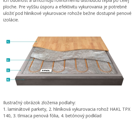
ich odolnosť a umožňujú rovnomernú distribúciu tepla po celej
ploche. Pre vyššiu úsporu a efektivitu vykurovania je potrebné
uložiť pod hliníkové vykurovacie rohože bežne dostupné penové
izolácie.
Ilustračný obrázok zloženia podlahy:
1. laminátové parkety, 2. hliníková vykurovacia rohož HAKL TPX
140, 3. tlmiaca penová fólia, 4. betónový podklad