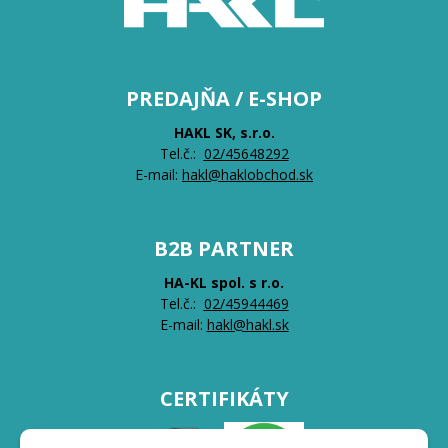
PREDAJŇA / E-SHOP
HAKL SK, s.r.o.
Tel.č.:
0
2/45648292
E-mail:
hakl@haklobchod.sk
B2B PARTNER
HA-KL spol. s r.o.
Tel.č.:
0
2/45944469
E-mail:
hakl@hakl.sk
CERTIFIKÁTY