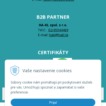
B2B PARTNER
HA-KL spol. s r.o.
Tel.č.:
0
2/45944469
E-mail:
hakl@hakl.sk
CERTIFIKÁTY
Vaše nastavenie cookies
Súbory cookie nám pomáhajú pri poskytovaní služieb
pre vás. Umožňujú spoznať a zapamätať si vaše
preferencie.
© 2026 HAKL | Veľkoobchod •
NextShop
&
e-shop Pohoda Connector
by
NextCom s.r.o.
Prijať