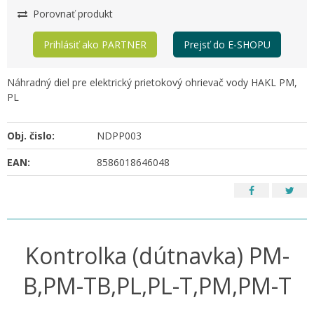
Porovnať produkt
Prihlásiť ako PARTNER
Prejsť do E-SHOPU
Náhradný diel pre elektrický prietokový ohrievač vody HAKL PM,
PL
Obj. čislo:
NDPP003
EAN:
8586018646048
Kontrolka (dútnavka) PM-
B,PM-TB,PL,PL-T,PM,PM-T