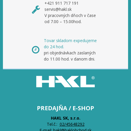
+421 911 717 191
servis@hakl.sk
V pracovných dňoch v čase
od 7.00 – 15.00hod.
Tovar skladom expedujeme
do 24 hod.
pri objednávkach zaslaných
do 11.00 hod. v danom dni.
PREDAJŇA / E-SHOP
HAKL SK, s.r.o.
Tel.č.:
0
2/45648292
E-mail:
hakl@haklobchod.sk