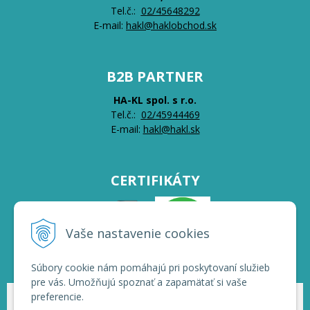
Tel.č.:
0
2/45648292
E-mail:
hakl@haklobchod.sk
B2B PARTNER
HA-KL spol. s r.o.
Tel.č.:
0
2/45944469
E-mail:
hakl@hakl.sk
CERTIFIKÁTY
Vaše nastavenie cookies
Súbory cookie nám pomáhajú pri poskytovaní služieb
pre vás. Umožňujú spoznať a zapamätať si vaše
preferencie.
© 2026 HAKL | Veľkoobchod •
NextShop
&
e-shop Pohoda Connector
by
NextCom s.r.o.