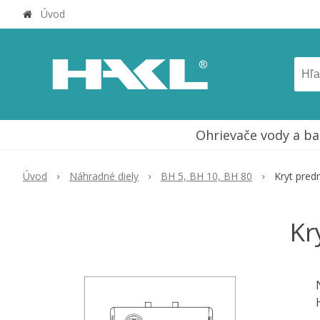
Úvod
Ohrievače vody a ba
Úvod
Náhradné diely
BH 5, BH 10, BH 80
Kryt pred
Kr