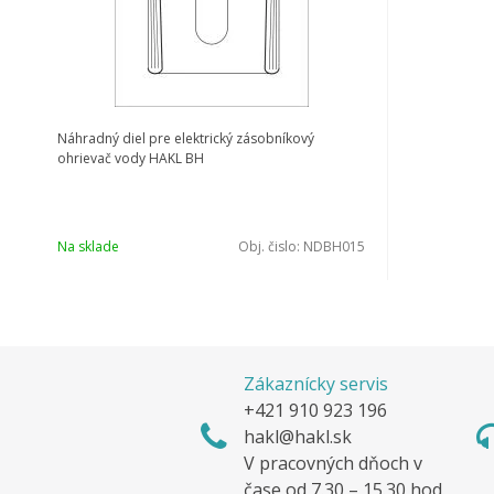
Náhradný diel pre elektrický zásobníkový
ohrievač vody HAKL BH
Na sklade
Obj. čislo:
NDBH015
Zákaznícky servis
+421 910 923 196
hakl@hakl.sk
V pracovných dňoch v
čase od 7.30 – 15.30 hod.