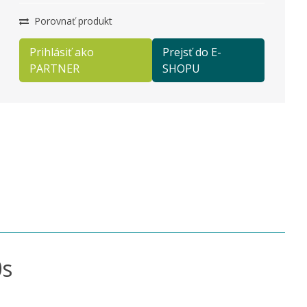
Porovnať produkt
Prihlásiť ako
Prejsť do E-
PARTNER
SHOPU
0s