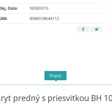
Obj. čislo:
NDBH015
EAN:
8586018644112
Popis
ryt predný s priesvitkou BH 1