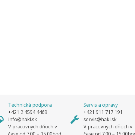
Technická podpora
Servis a opravy
+421 2 4594 4469
+421 911 717 191
info@hakl.sk
servis@hakl.sk
V pracovných dňoch v
V pracovných dňoch v
čase od 7.00 – 15.00hod.
čase od 7.00 – 15.00ho