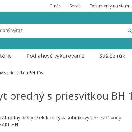
O nás
Servis
Dokumenty na stiahnu
térie
Podlahové vykurovanie
Sušiče rúk
ný s priesvitkou BH 10s
yt predný s priesvitkou BH 
Náhradný diel pre elektrický zásobníkový ohrievač vody
HAKL BH