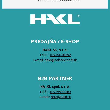
do 11.00 hod. v danom dni.
PREDAJŇA / E-SHOP
HAKL SK, s.r.o.
Tel.č.:
0
2/45648292
E-mail:
hakl@haklobchod.sk
B2B PARTNER
HA-KL spol. s r.o.
Tel.č.:
0
2/45944469
E-mail:
hakl@hakl.sk