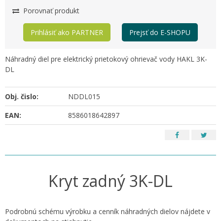
Porovnať produkt
Prihlásiť ako PARTNER
Prejsť do E-SHOPU
Náhradný diel pre elektrický prietokový ohrievač vody HAKL 3K-
DL
Obj. čislo:
NDDL015
EAN:
8586018642897
Kryt zadný 3K-DL
Podrobnú schému výrobku a cenník náhradných dielov nájdete v