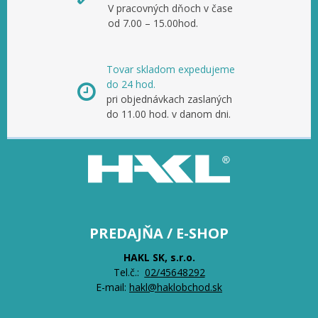
V pracovných dňoch v čase
od 7.00 – 15.00hod.
Tovar skladom expedujeme
do 24 hod.
pri objednávkach zaslaných
do 11.00 hod. v danom dni.
PREDAJŇA / E-SHOP
HAKL SK, s.r.o.
Tel.č.:
0
2/45648292
E-mail:
hakl@haklobchod.sk