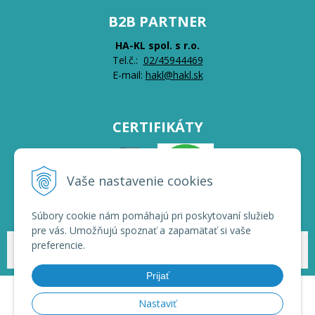
B2B PARTNER
HA-KL spol. s r.o.
Tel.č.:
0
2/45944469
E-mail:
hakl@hakl.sk
CERTIFIKÁTY
Vaše nastavenie cookies
Súbory cookie nám pomáhajú pri poskytovaní služieb
pre vás. Umožňujú spoznať a zapamätať si vaše
preferencie.
© 2026 HAKL | Veľkoobchod •
NextShop
&
e-shop Pohoda Connector
by
NextCom s.r.o.
Prijať
Nastaviť