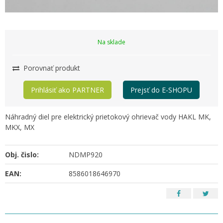
Na sklade
Porovnať produkt
Prihlásiť ako PARTNER
Prejsť do E-SHOPU
Náhradný diel pre elektrický prietokový ohrievač vody HAKL MK,
MKX, MX
Obj. čislo:
NDMP920
EAN:
8586018646970