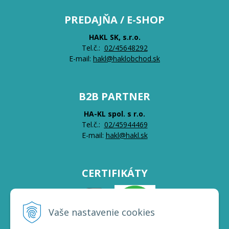
PREDAJŇA / E-SHOP
HAKL SK, s.r.o.
Tel.č.:
0
2/45648292
E-mail:
hakl@haklobchod.sk
B2B PARTNER
HA-KL spol. s r.o.
Tel.č.:
0
2/45944469
E-mail:
hakl@hakl.sk
CERTIFIKÁTY
Vaše nastavenie cookies