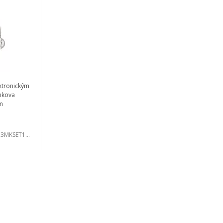
ektronickým
nkova
cm
3MKSET1145