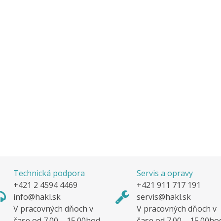
Technická podpora
Servis a opravy
+421 2 4594 4469
+421 911 717 191
info@hakl.sk
servis@hakl.sk
V pracovných dňoch v
V pracovných dňoch v
čase od 7.00 – 15.00hod.
čase od 7.00 – 15.00ho