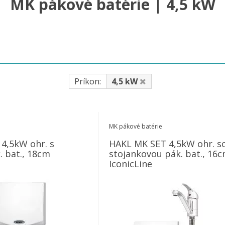
MK pákové batérie | 4,5 kW
Príkon:
4,5 kW
MK pákové batérie
4,5kW ohr. s
HAKL MK SET 4,5kW ohr. s
. bat., 18cm
stojankovou pák. bat., 16
IconicLine