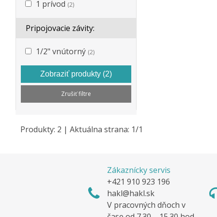
1 prívod
(2)
Pripojovacie závity:
1/2" vnútorný
(2)
Zobraziť produkty
(2)
Zrušiť filtre
Produkty:
2
| Aktuálna strana:
1
/
1
Zákaznícky servis
+421 910 923 196
hakl@hakl.sk
V pracovných dňoch v
čase od 7.30 – 15.30 hod.