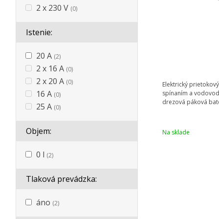
2 x 230 V
(0)
Istenie:
20 A
(2)
2 x 16 A
(0)
2 x 20 A
(0)
Elektrický prietokov
16 A
spínaním a vodovod
(0)
drezová páková bat
25 A
(0)
Objem:
Na sklade
0 l
(2)
Tlaková prevádzka:
áno
(2)