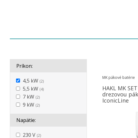
Príkon:
MK pákové batérie
4,5 kW
(2)
HAKL MK SET 
5,5 kW
(4)
drezovou pák
7 kW
(2)
IconicLine
9 kW
(2)
Napätie:
230 V
(2)