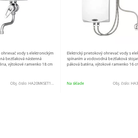
ý ohrievač vody s elektronickým
Elektrický prietokový ohrievač vody s el
ná beztlaková nástenná
spínaním a vodovodná beztlaková stoja
éria, výtokové ramienko 18 cm
páková batéria, výtokové ramienko 16 
Obj. čislo:
HA20MKSET1145
Na sklade
Obj. čislo:
HA3