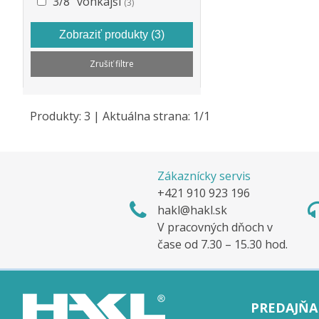
3/8" vonkajší
(3)
Zobraziť produkty
(3)
Zrušiť filtre
Produkty:
3
| Aktuálna strana:
1
/
1
Zákaznícky servis
+421 910 923 196
hakl@hakl.sk
V pracovných dňoch v
čase od 7.30 – 15.30 hod.
PREDAJŇA 