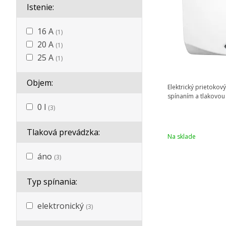
Istenie:
16 A
(1)
20 A
(1)
25 A
(1)
Objem:
Elektrický prietokov
spínaním a tlakovou
0 l
(3)
Tlaková prevádzka:
Na sklade
áno
(3)
Typ spínania:
elektronický
(3)