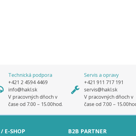
Technická podpora
Servis a opravy
+421 2 4594 4469
+421 911 717 191
info@hakl.sk
servis@hakl.sk
V pracovných dňoch v
V pracovných dňoch v
čase od 7.00 – 15.00hod.
čase od 7.00 – 15.00ho
/ E-SHOP
B2B PARTNER