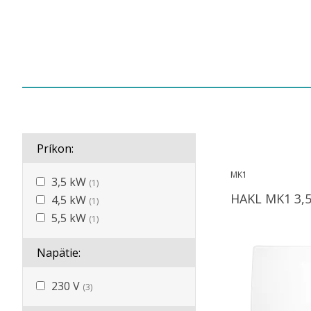
Príkon:
MK1
3,5 kW
(1)
HAK
4,5 kW
(1)
5,5 kW
(1)
Napätie:
230 V
(3)