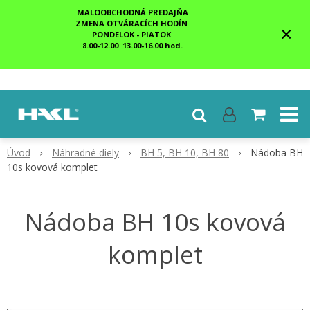
MALOOBCHODNÁ PREDAJŇA
ZMENA OTVÁRACÍCH HODÍN
×
PONDELOK - PIATOK
8.00-12.00 13.00-16.00 hod.
Úvod
Náhradné diely
BH 5, BH 10, BH 80
Nádoba BH
10s kovová komplet
Nádoba BH 10s kovová
komplet