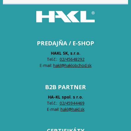
PREDAJŇA / E-SHOP
HAKL SK, s.r.o.
Tel.č.:
0
2/45648292
E-mail:
hakl@haklobchod.sk
B2B PARTNER
HA-KL spol. s r.o.
Tel.č.:
0
2/45944469
E-mail:
hakl@hakl.sk
CERTIFIKÁTY