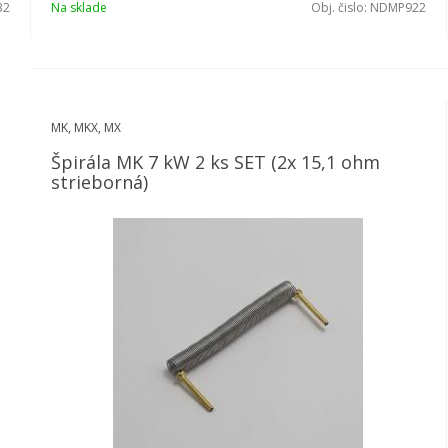
32
Na sklade
Obj. čislo:
NDMP922
MK, MKX, MX
Špirála MK 7 kW 2 ks SET (2x 15,1 ohm
strieborná)