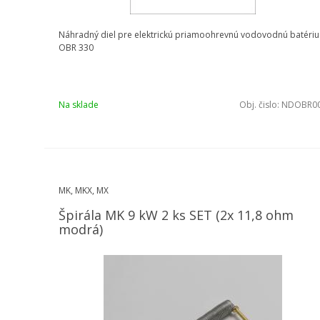
Náhradný diel pre elektrickú priamoohrevnú vodovodnú batériu
OBR 330
Na sklade
Obj. čislo:
NDOBR0
MK, MKX, MX
Špirála MK 9 kW 2 ks SET (2x 11,8 ohm
modrá)