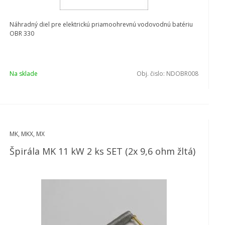
Náhradný diel pre elektrickú priamoohrevnú vodovodnú batériu
OBR 330
Na sklade
Obj. čislo:
NDOBR008
MK, MKX, MX
Špirála MK 11 kW 2 ks SET (2x 9,6 ohm žltá)