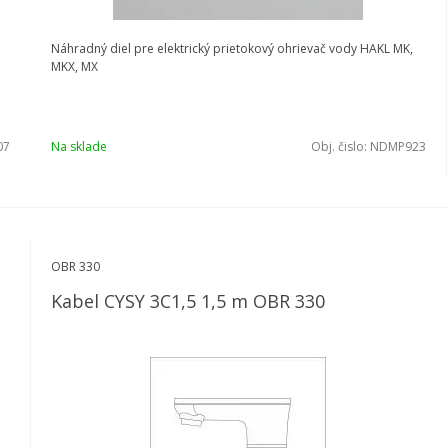
Náhradný diel pre elektrický prietokový ohrievač vody HAKL MK,
MKX, MX
07
Na sklade
Obj. čislo:
NDMP923
OBR 330
Kabel CYSY 3C1,5 1,5 m OBR 330