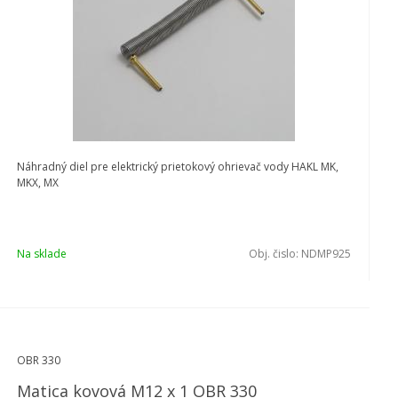
Náhradný diel pre elektrický prietokový ohrievač vody HAKL MK,
MKX, MX
Na sklade
Obj. čislo:
NDMP925
OBR 330
Matica kovová M12 x 1 OBR 330