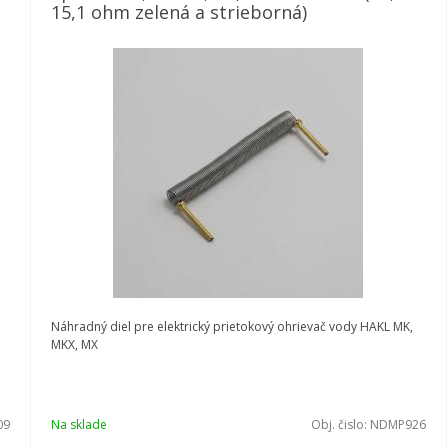
15,1 ohm zelená a strieborná)
Náhradný diel pre elektrický prietokový ohrievač vody HAKL MK,
MKX, MX
09
Na sklade
Obj. čislo:
NDMP926