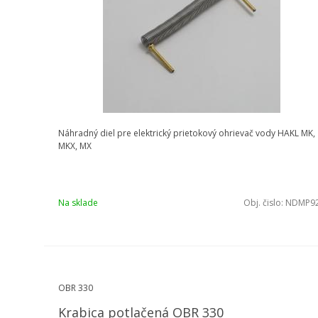
Náhradný diel pre elektrický prietokový ohrievač vody HAKL MK,
MKX, MX
Na sklade
Obj. čislo:
NDMP9
OBR 330
Krabica potlačená OBR 330