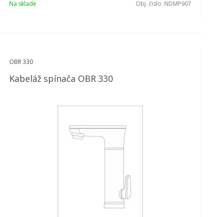
Na sklade
Obj. čislo:
NDMP907
OBR 330
Kabeláž spínača OBR 330