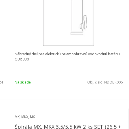
Náhradný diel pre elektrickú priamoohrevnú vodovodnú batériu
OBR 330
24
Na sklade
Obj. čislo:
NDOBR006
MK, MKX, MX
Špirála MX, MKX 3,5/5,5 kW 2 ks SET (26,5 +