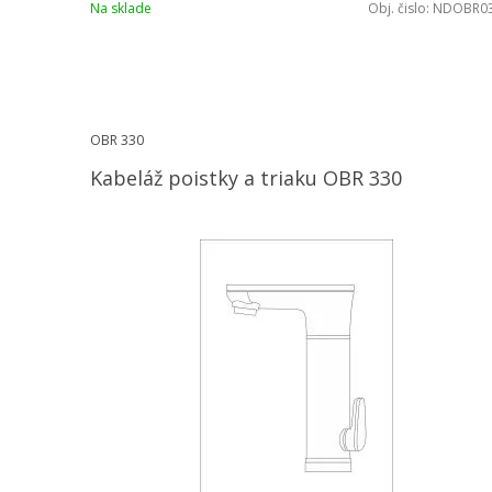
Na sklade
Obj. čislo:
NDOBR0
OBR 330
Kabeláž poistky a triaku OBR 330