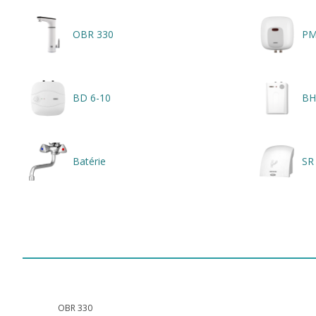
OBR 330
PM
BD 6-10
BH
Batérie
SR
OBR 330