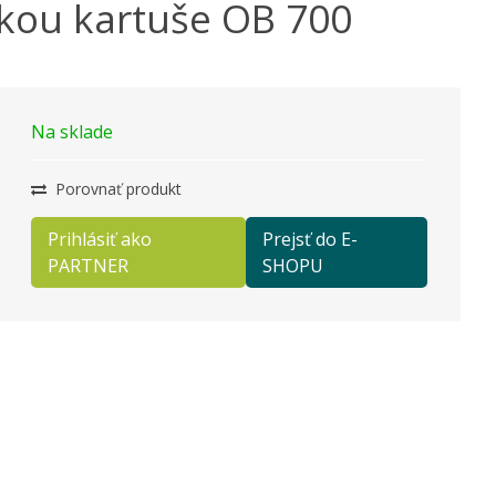
skou kartuše OB 700
Na sklade
Porovnať produkt
Prihlásiť ako
Prejsť do E-
PARTNER
SHOPU