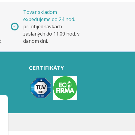
Tovar skladom
expedujeme do 24 hod.
pri objednávkach
zaslaných do 11.00 hod. v
d.
danom dni.
CERTIFIKÁTY
.r.o.