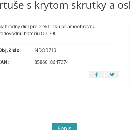
rtuše s krytom skrutky a o
Náhradný diel pre elektrickú priamoohrevnú
vodovodnú batériu OB 700
Obj. čislo:
NDOB713
EAN:
8586018647274
Popis