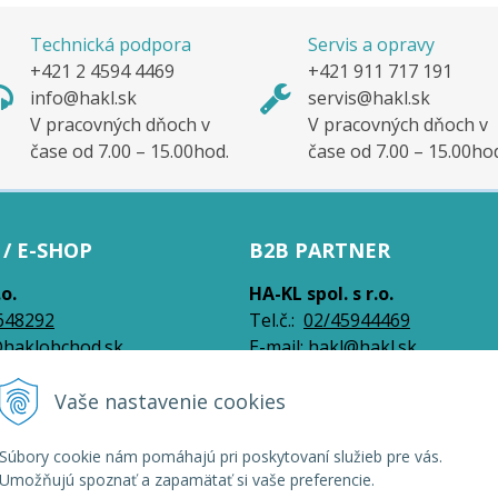
Technická podpora
Servis a opravy
+421 2 4594 4469
+421 911 717 191
info@hakl.sk
servis@hakl.sk
V pracovných dňoch v
V pracovných dňoch v
čase od 7.00 – 15.00hod.
čase od 7.00 – 15.00ho
/ E-SHOP
B2B PARTNER
.o.
HA-KL spol. s r.o.
648292
Tel.č.:
0
2/45944469
haklobchod.sk
E-mail:
hakl@hakl.sk
Vaše nastavenie cookies
026 HAKL | Veľkoobchod •
NextShop
&
e-shop Pohoda Connector
by
NextCom s
Súbory cookie nám pomáhajú pri poskytovaní služieb pre vás.
Umožňujú spoznať a zapamätať si vaše preferencie.