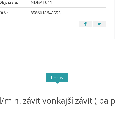
Obj. čislo:
NDBAT011
EAN:
8586018645553
Popis
/min. závit vonkajší závit (iba