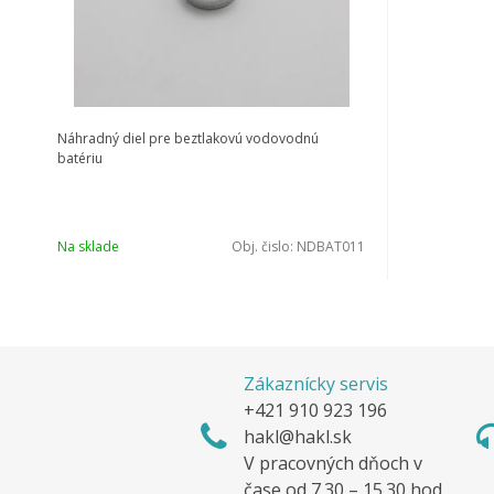
Náhradný diel pre beztlakovú vodovodnú
batériu
Na sklade
Obj. čislo:
NDBAT011
Zákaznícky servis
+421 910 923 196
hakl@hakl.sk
V pracovných dňoch v
čase od 7.30 – 15.30 hod.