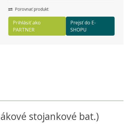
Porovnať produkt
Prihlásiť ako
Prejsť do E-
PARTNER
SHOPU
 pákové stojankové bat.)