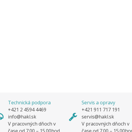
Technická podpora
Servis a opravy
+421 2 4594 4469
+421 911 717 191
info@hakl.sk
servis@hakl.sk
V pracovných dňoch v
V pracovných dňoch v
čase od 7.00 – 15.00hod.
čase od 7.00 – 15.00ho