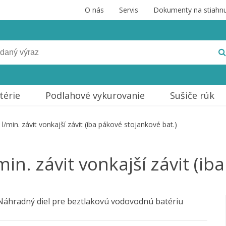
O nás
Servis
Dokumenty na stiahnu
térie
Podlahové vykurovanie
Sušiče rúk
l/min. závit vonkajší závit (iba pákové stojankové bat.)
min. závit vonkajší závit (ib
Náhradný diel pre beztlakovú vodovodnú batériu