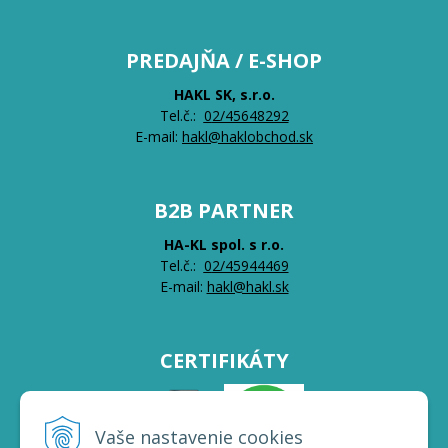
PREDAJŇA / E-SHOP
HAKL SK, s.r.o.
Tel.č.:
0
2/45648292
E-mail:
hakl@haklobchod.sk
B2B PARTNER
HA-KL spol. s r.o.
Tel.č.:
0
2/45944469
E-mail:
hakl@hakl.sk
CERTIFIKÁTY
Vaše nastavenie cookies