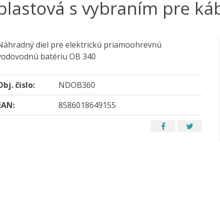
plastová s vybraním pre ká
Náhradný diel pre elektrickú priamoohrevnú
vodovodnú batériu OB 340
Obj. čislo:
NDOB360
EAN:
8586018649155