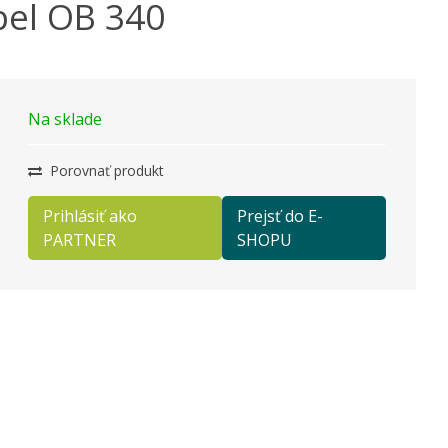
bel OB 340
Na sklade
Porovnať produkt
Prihlásiť ako
Prejsť do E-
PARTNER
SHOPU