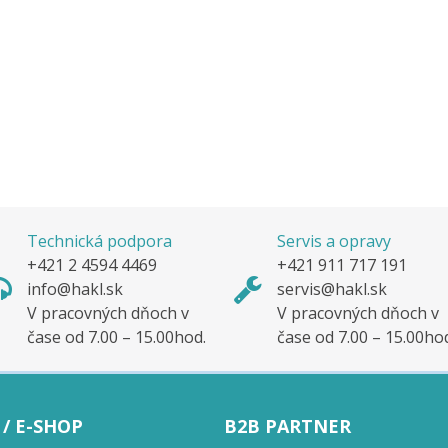
Technická podpora
Servis a opravy
+421 2 4594 4469
+421 911 717 191
info@hakl.sk
servis@hakl.sk
V pracovných dňoch v
V pracovných dňoch v
čase od 7.00 – 15.00hod.
čase od 7.00 – 15.00ho
/ E-SHOP
B2B PARTNER