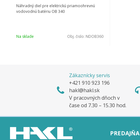
Náhradný diel pre elektrickú priamoohrevnú
vodovodnú batériu OB 340
Na sklade
Obj. čislo:
NDOB360
Zákaznícky servis
+421 910 923 196
hakl@hakl.sk
V pracovných dňoch v
čase od 7.30 – 15.30 hod.
PREDAJŇA 