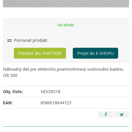
Na sklade
Porovnať produkt
Prihlásiť ako PARTNER
Prejsť do E-SHOPU
Náhradný diel pre elektrickú priamoohrevnú vodovodnú batériu
OB 500
Obj. čislo:
NDOB518
EAN:
8586018644723