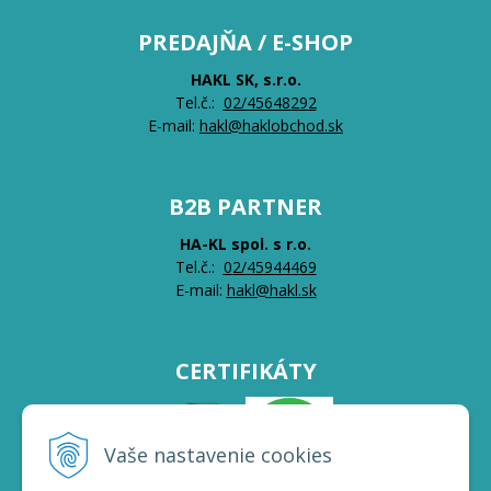
PREDAJŇA / E-SHOP
HAKL SK, s.r.o.
Tel.č.:
0
2/45648292
E-mail:
hakl@haklobchod.sk
B2B PARTNER
HA-KL spol. s r.o.
Tel.č.:
0
2/45944469
E-mail:
hakl@hakl.sk
CERTIFIKÁTY
Vaše nastavenie cookies