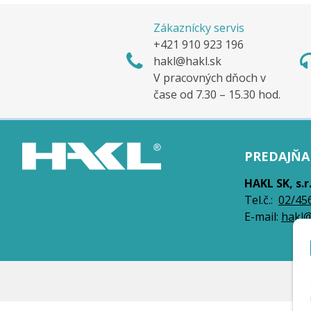
Zákaznícky servis
+421 910 923 196
hakl@hakl.sk
V pracovných dňoch v
čase od 7.30 – 15.30 hod.
PREDAJŇA 
HAKL SK, s.r
Tel.č.:
0
2/45
E-mail:
hakl@
© 2