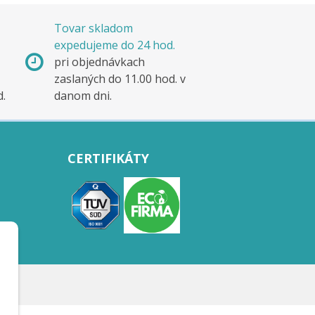
Tovar skladom
expedujeme do 24 hod.
pri objednávkach
zaslaných do 11.00 hod. v
d.
danom dni.
CERTIFIKÁTY
.r.o.