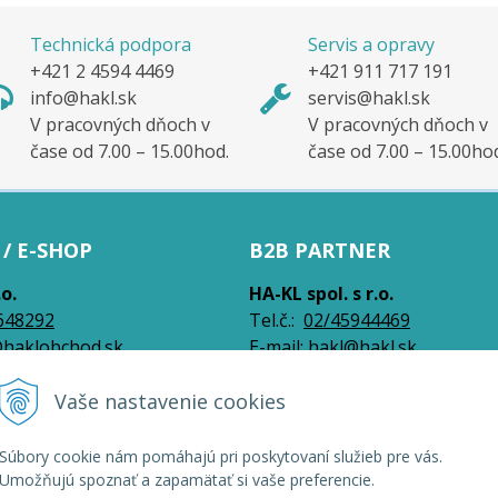
Technická podpora
Servis a opravy
+421 2 4594 4469
+421 911 717 191
info@hakl.sk
servis@hakl.sk
V pracovných dňoch v
V pracovných dňoch v
čase od 7.00 – 15.00hod.
čase od 7.00 – 15.00ho
/ E-SHOP
B2B PARTNER
.o.
HA-KL spol. s r.o.
648292
Tel.č.:
0
2/45944469
haklobchod.sk
E-mail:
hakl@hakl.sk
Vaše nastavenie cookies
026 HAKL | Veľkoobchod •
NextShop
&
e-shop Pohoda Connector
by
NextCom s
Súbory cookie nám pomáhajú pri poskytovaní služieb pre vás.
Umožňujú spoznať a zapamätať si vaše preferencie.