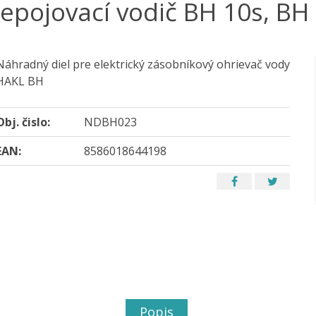
epojovací vodič BH 10s, BH
Náhradný diel pre elektrický zásobníkový ohrievač vody
HAKL BH
Obj. čislo:
NDBH023
EAN:
8586018644198
Popis