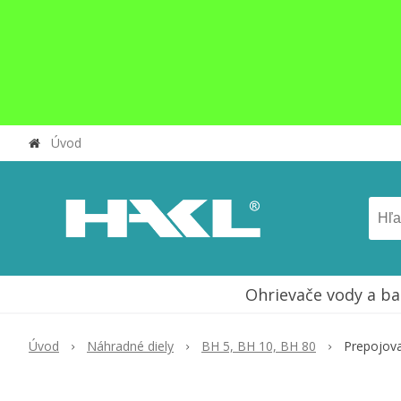
Úvod
Ohrievače vody a ba
Úvod
Náhradné diely
BH 5, BH 10, BH 80
Prepojova