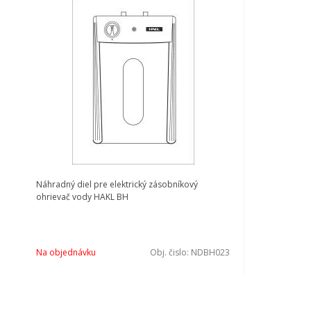
Náhradný diel pre elektrický zásobníkový
ohrievač vody HAKL BH
Na objednávku
Obj. čislo:
NDBH023