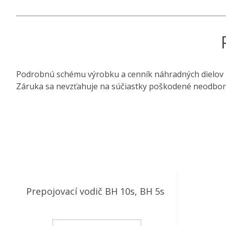
Podrobnú schému výrobku a cenník náhradných dielov 
Záruka sa nevzťahuje na súčiastky poškodené neodbo
Prepojovací vodič BH 10s, BH 5s