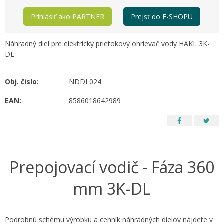
Prihlásiť ako PARTNER
Prejsť do E-SHOPU
Náhradný diel pre elektrický prietokový ohrievač vody HAKL 3K-
DL
Obj. čislo:
NDDL024
EAN:
8586018642989
Prepojovací vodič - Fáza 360
mm 3K-DL
Podrobnú schému výrobku a cenník náhradných dielov nájdete v