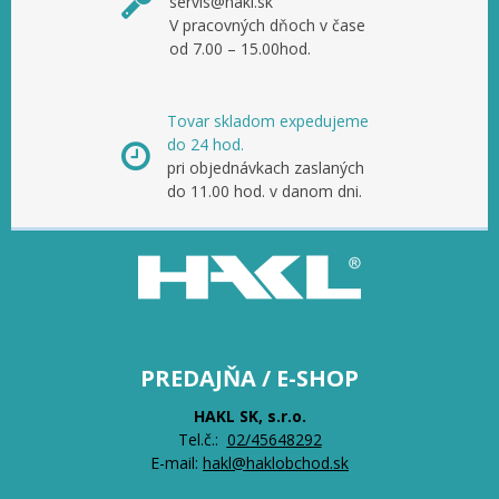
servis@hakl.sk
V pracovných dňoch v čase
od 7.00 – 15.00hod.
Tovar skladom expedujeme
do 24 hod.
pri objednávkach zaslaných
do 11.00 hod. v danom dni.
PREDAJŇA / E-SHOP
HAKL SK, s.r.o.
Tel.č.:
0
2/45648292
E-mail:
hakl@haklobchod.sk