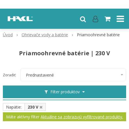
Úvod
Ohrievače vody a batérie
Priamoohrevné batérie
Priamoohrevné batérie | 230 V
Prednastavené
Zoradiť:
Filter produktov
Napätie:
230 V
Máte aktívny filter
Aktuálne sa zobrazujú vyfiltrované produkty.