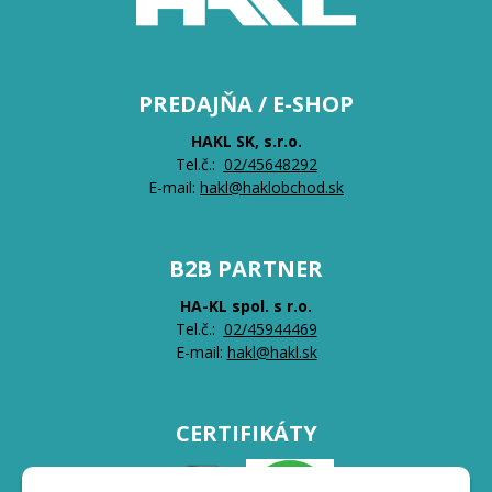
PREDAJŇA / E-SHOP
HAKL SK, s.r.o.
Tel.č.:
0
2/45648292
E-mail:
hakl@haklobchod.sk
B2B PARTNER
HA-KL spol. s r.o.
Tel.č.:
0
2/45944469
E-mail:
hakl@hakl.sk
CERTIFIKÁTY