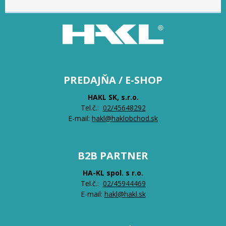
PREDAJŇA / E-SHOP
HAKL SK, s.r.o.
Tel.č.:
0
2/45648292
E-mail:
hakl@haklobchod.sk
B2B PARTNER
HA-KL spol. s r.o.
Tel.č.:
0
2/45944469
E-mail:
hakl@hakl.sk