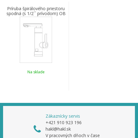
Príruba špirálového priestoru
spodná (s 1/2´´ prívodom) OB
330
Na sklade
Zákaznícky servis
+421 910 923 196
hakl@hakl.sk
V pracovných dňoch v čase