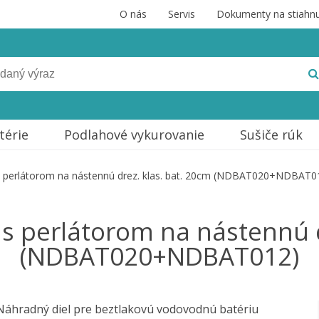
O nás
Servis
Dokumenty na stiahnu
térie
Podlahové vykurovanie
Sušiče rúk
 perlátorom na nástennú drez. klas. bat. 20cm (NDBAT020+NDBAT0
 perlátorom na nástennú d
(NDBAT020+NDBAT012)
Náhradný diel pre beztlakovú vodovodnú batériu