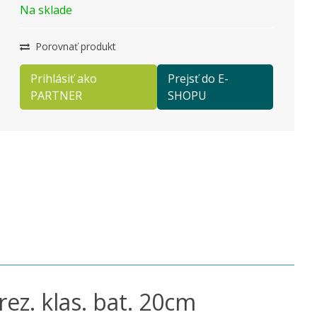
Na sklade
Porovnať produkt
Prihlásiť ako
Prejsť do E-
PARTNER
SHOPU
z. klas. bat. 20cm