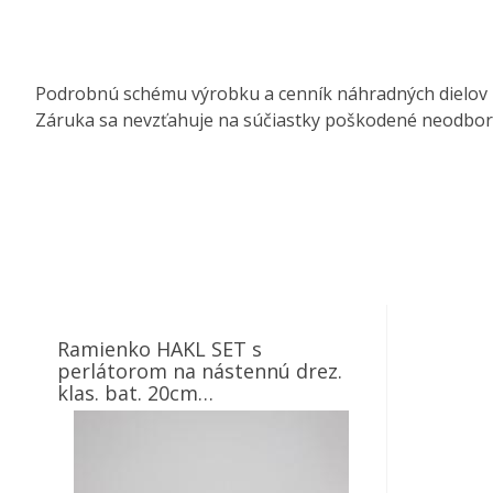
Podrobnú schému výrobku a cenník náhradných dielov 
Záruka sa nevzťahuje na súčiastky poškodené neodbo
Ramienko HAKL SET s
perlátorom na nástennú drez.
klas. bat. 20cm
(NDBAT020+NDBAT012)