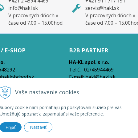
+421 2 4594 4469
+421 911 717 191
info@hakl.sk
servis@hakl.sk
V pracovných dňoch v
V pracovných dňoch v
čase od 7.00 – 15.00hod.
čase od 7.00 – 15.00ho
/ E-SHOP
B2B PARTNER
.o.
HA-KL spol. s r.o.
648292
Tel.č.:
0
2/45944469
haklobchod.sk
E-mail:
hakl@hakl.sk
Vaše nastavenie cookies
026 HAKL | Veľkoobchod •
NextShop
&
e-shop Pohoda Connector
by
NextCom s
Súbory cookie nám pomáhajú pri poskytovaní služieb pre vás.
Umožňujú spoznať a zapamätať si vaše preferencie.
Nastaviť
Prijať