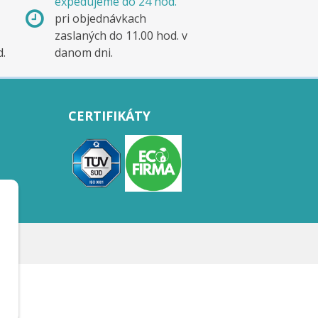
expedujeme do 24 hod.
pri objednávkach
zaslaných do 11.00 hod. v
d.
danom dni.
CERTIFIKÁTY
.r.o.