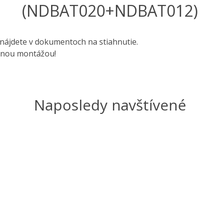
(NDBAT020+NDBAT012)
nájdete v dokumentoch na stiahnutie.
rnou montážou!
Naposledy navštívené