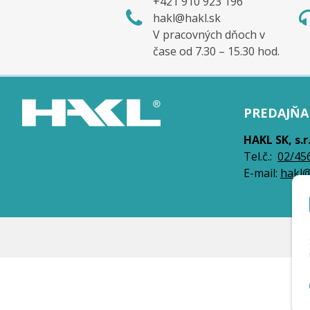
+421 910 923 196
hakl@hakl.sk
V pracovných dňoch v
čase od 7.30 – 15.30 hod.
PREDAJŇA 
HAKL SK, s.r
Tel.č.:
0
2/45
E-mail:
hakl@
© 2