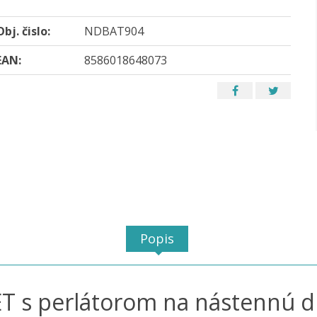
Obj. čislo:
NDBAT904
EAN:
8586018648073
Popis
 s perlátorom na nástennú dre