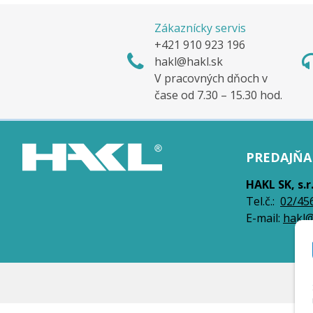
Zákaznícky servis
+421 910 923 196
hakl@hakl.sk
V pracovných dňoch v
čase od 7.30 – 15.30 hod.
PREDAJŇA 
HAKL SK, s.r
Tel.č.:
0
2/45
E-mail:
hakl@
© 2