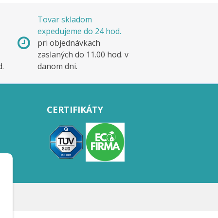
Tovar skladom
expedujeme do 24 hod.
pri objednávkach
zaslaných do 11.00 hod. v
d.
danom dni.
CERTIFIKÁTY
.r.o.