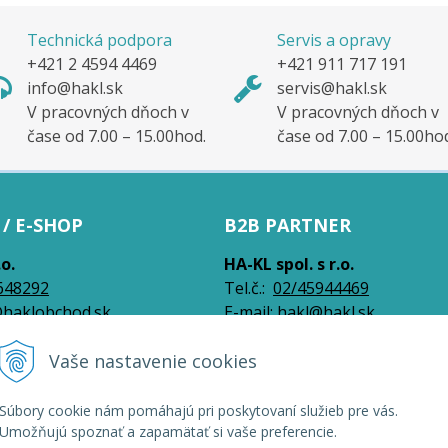
Technická podpora
Servis a opravy
+421 2 4594 4469
+421 911 717 191
info@hakl.sk
servis@hakl.sk
V pracovných dňoch v
V pracovných dňoch v
čase od 7.00 – 15.00hod.
čase od 7.00 – 15.00ho
/ E-SHOP
B2B PARTNER
.o.
HA-KL spol. s r.o.
648292
Tel.č.:
0
2/45944469
haklobchod.sk
E-mail:
hakl@hakl.sk
Vaše nastavenie cookies
026 HAKL | Veľkoobchod •
NextShop
&
e-shop Pohoda Connector
by
NextCom s
Súbory cookie nám pomáhajú pri poskytovaní služieb pre vás.
Umožňujú spoznať a zapamätať si vaše preferencie.