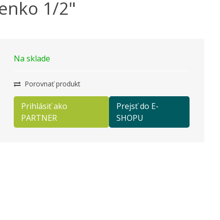
ienko 1/2"
Na sklade
Porovnať produkt
Prihlásiť ako
Prejsť do E-
PARTNER
SHOPU