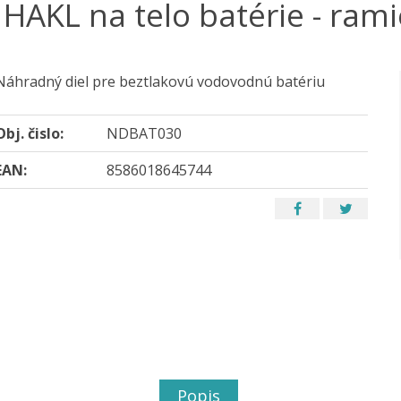
HAKL na telo batérie - ram
Náhradný diel pre beztlakovú vodovodnú batériu
Obj. čislo:
NDBAT030
EAN:
8586018645744
Popis