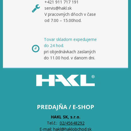
+421 911 717 191
servis@hakl.sk
V pracovných dňoch v čase
od 7.00 – 15.00hod.
Tovar skladom expedujeme
do 24 hod.
pri objednávkach zaslaných
do 11.00 hod. v danom dni.
PREDAJŇA / E-SHOP
HAKL SK, s.r.o.
Tel.č.:
0
2/45648292
E-mail:
hakl@haklobchod.sk