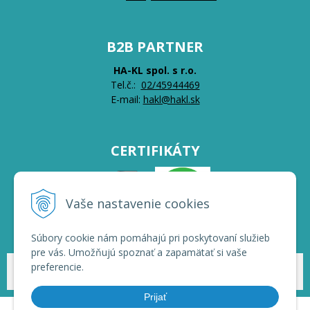
B2B PARTNER
HA-KL spol. s r.o.
Tel.č.:
0
2/45944469
E-mail:
hakl@hakl.sk
CERTIFIKÁTY
Vaše nastavenie cookies
Súbory cookie nám pomáhajú pri poskytovaní služieb
pre vás. Umožňujú spoznať a zapamätať si vaše
preferencie.
© 2026 HAKL | Veľkoobchod •
NextShop
&
e-shop Pohoda Connector
by
NextCom s.r.o.
Prijať