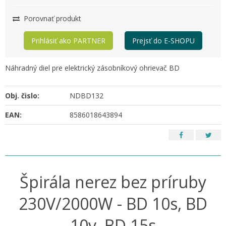
Porovnať produkt
Prihlásiť ako PARTNER
Prejsť do E-SHOPU
Náhradný diel pre elektrický zásobníkový ohrievač BD
Obj. čislo:
NDBD132
EAN:
8586018643894
Špirála nerez bez príruby
230V/2000W - BD 10s, BD
10v, BD 15s