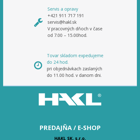
Servis a opravy
+421 911 717 191
servis@hakl.sk
V pracovných dňoch v čase
od 7.00 – 15.00hod.
Tovar skladom expedujeme
do 24 hod.
pri objednávkach zaslaných
do 11.00 hod. v danom dni.
PREDAJŇA / E-SHOP
HAKL SK, s.r.o.