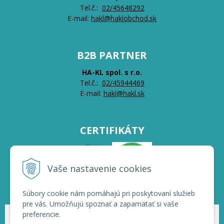
Tel.č.:
0
2/45648292
E-mail:
hakl@haklobchod.sk
B2B PARTNER
HA-KL spol. s r.o.
Tel.č.:
0
2/45944469
E-mail:
hakl@hakl.sk
CERTIFIKÁTY
Vaše nastavenie cookies
Súbory cookie nám pomáhajú pri poskytovaní služieb
pre vás. Umožňujú spoznať a zapamätať si vaše
preferencie.
© 2026 HAKL | Veľkoobchod •
NextShop
&
e-shop Pohoda Connector
by
NextCom s.r.o.