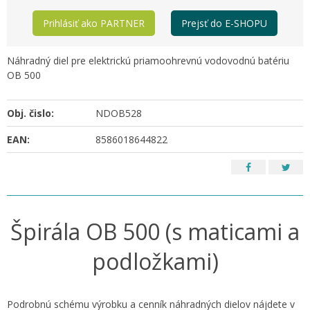
Prihlásiť ako PARTNER
Prejsť do E-SHOPU
Náhradný diel pre elektrickú priamoohrevnú vodovodnú batériu
OB 500
Obj. čislo:
NDOB528
EAN:
8586018644822
Špirála OB 500 (s maticami a
podložkami)
Podrobnú schému výrobku a cenník náhradných dielov nájdete v