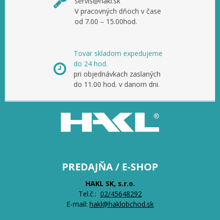
servis@hakl.sk
V pracovných dňoch v čase
od 7.00 – 15.00hod.
Tovar skladom expedujeme
do 24 hod.
pri objednávkach zaslaných
do 11.00 hod. v danom dni.
PREDAJŇA / E-SHOP
HAKL SK, s.r.o.
Tel.č.:
0
2/45648292
E-mail:
hakl@haklobchod.sk