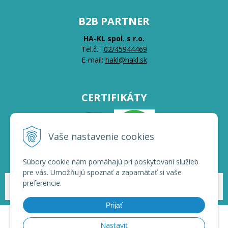
B2B PARTNER
HA-KL spol. s r.o.
Tel.č.:
0
2/45944469
E-mail:
hakl@hakl.sk
CERTIFIKÁTY
Vaše nastavenie cookies
Súbory cookie nám pomáhajú pri poskytovaní služieb
pre vás. Umožňujú spoznať a zapamätať si vaše
preferencie.
© 2026 HAKL | Veľkoobchod •
NextShop
&
e-shop Pohoda Connector
by
NextCom s.r.o.
Prijať
Nastaviť