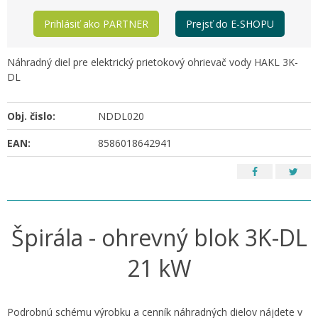
Prihlásiť ako PARTNER
Prejsť do E-SHOPU
Náhradný diel pre elektrický prietokový ohrievač vody HAKL 3K-
DL
Obj. čislo:
NDDL020
EAN:
8586018642941
Špirála - ohrevný blok 3K-DL
21 kW
Podrobnú schému výrobku a cenník náhradných dielov nájdete v