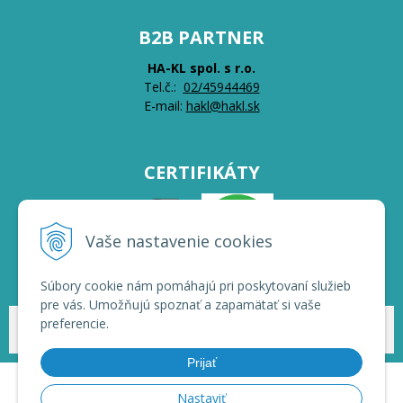
B2B PARTNER
HA-KL spol. s r.o.
Tel.č.:
0
2/45944469
E-mail:
hakl@hakl.sk
CERTIFIKÁTY
Vaše nastavenie cookies
Súbory cookie nám pomáhajú pri poskytovaní služieb
pre vás. Umožňujú spoznať a zapamätať si vaše
preferencie.
© 2026 HAKL | Veľkoobchod •
NextShop
&
e-shop Pohoda Connector
by
NextCom s.r.o.
Prijať
Nastaviť