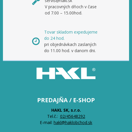
servis@hakl.sk
V pracovných dňoch v čase
od 7.00 – 15.00hod.
Tovar skladom expedujeme
do 24 hod.
pri objednávkach zaslaných
do 11.00 hod. v danom dni.
PREDAJŇA / E-SHOP
HAKL SK, s.r.o.
Tel.č.:
0
2/45648292
E-mail:
hakl@haklobchod.sk