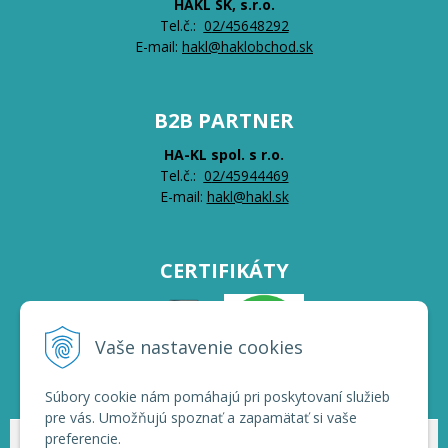
HAKL SK, s.r.o.
Tel.č.:
0
2/45648292
E-mail:
hakl@haklobchod.sk
B2B PARTNER
HA-KL spol. s r.o.
Tel.č.:
0
2/45944469
E-mail:
hakl@hakl.sk
CERTIFIKÁTY
Vaše nastavenie cookies
Súbory cookie nám pomáhajú pri poskytovaní služieb
pre vás. Umožňujú spoznať a zapamätať si vaše
preferencie.
© 2026 HAKL | Veľkoobchod •
NextShop
&
e-shop Pohoda Connector
by