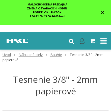
MALOOBCHODNÁ PREDAJŇA
ZMENA OTVÁRACÍCH HODÍN
×
PONDELOK - PIATOK
8.00-12.00 13.00-16.00 hod.
Úvod
Náhradné diely
Batérie
Tesnenie 3/8" - 2mm
papierové
Tesnenie 3/8" - 2mm
papierové