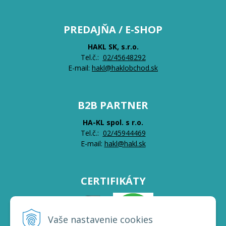
PREDAJŇA / E-SHOP
HAKL SK, s.r.o.
Tel.č.:
0
2/45648292
E-mail:
hakl@haklobchod.sk
B2B PARTNER
HA-KL spol. s r.o.
Tel.č.:
0
2/45944469
E-mail:
hakl@hakl.sk
CERTIFIKÁTY
Vaše nastavenie cookies