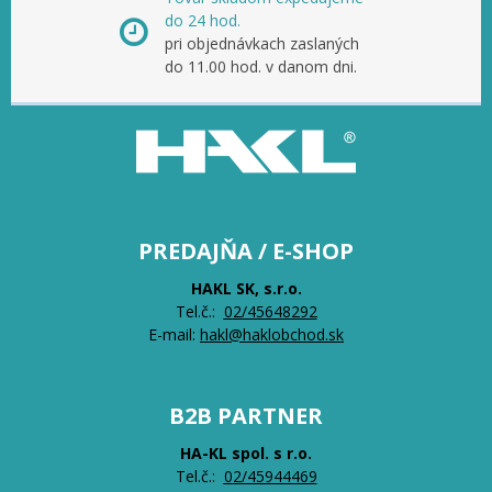
do 24 hod.
pri objednávkach zaslaných
do 11.00 hod. v danom dni.
PREDAJŇA / E-SHOP
HAKL SK, s.r.o.
Tel.č.:
0
2/45648292
E-mail:
hakl@haklobchod.sk
B2B PARTNER
HA-KL spol. s r.o.
Tel.č.:
0
2/45944469