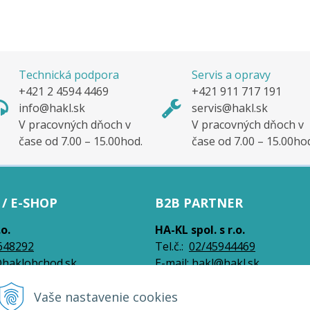
Technická podpora
Servis a opravy
+421 2 4594 4469
+421 911 717 191
info@hakl.sk
servis@hakl.sk
V pracovných dňoch v
V pracovných dňoch v
čase od 7.00 – 15.00hod.
čase od 7.00 – 15.00ho
/ E-SHOP
B2B PARTNER
.o.
HA-KL spol. s r.o.
648292
Tel.č.:
0
2/45944469
haklobchod.sk
E-mail:
hakl@hakl.sk
Vaše nastavenie cookies