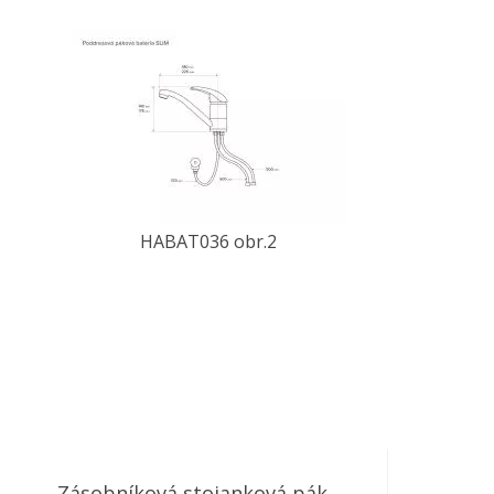
HABAT036 obr.2
Zásobníková stojanková pák.