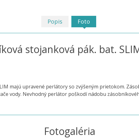
Popis
Foto
ková stojanková pák. bat. SLI
SLIM majú upravené perlátory so zvýšeným prietokom. Záso
vače vody. Nevhodný perlátor poškodí nádobu zásobníkovéh
Fotogaléria