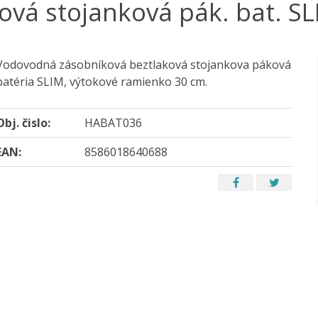
ová stojanková pák. bat. SL
Vodovodná zásobníková beztlaková stojankova páková
batéria SLIM, výtokové ramienko 30 cm.
Obj. čislo:
HABAT036
EAN:
8586018640688