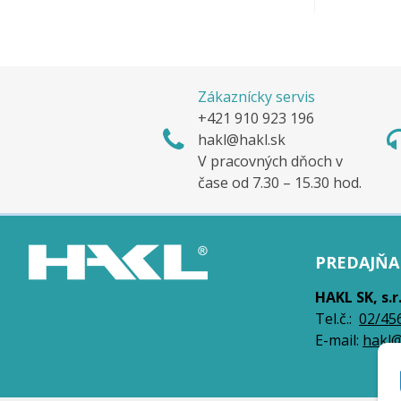
Zákaznícky servis
+421 910 923 196
hakl@hakl.sk
V pracovných dňoch v
čase od 7.30 – 15.30 hod.
PREDAJŇA 
HAKL SK, s.r
Tel.č.:
0
2/45
E-mail:
hakl@