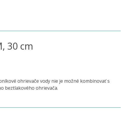
M, 30 cm
bníkové ohrievače vody nie je možné kombinovať s
o beztlakového ohrievača.