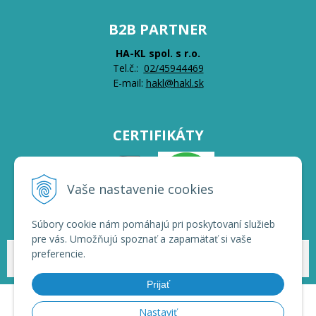
B2B PARTNER
HA-KL spol. s r.o.
Tel.č.:
0
2/45944469
E-mail:
hakl@hakl.sk
CERTIFIKÁTY
Vaše nastavenie cookies
Súbory cookie nám pomáhajú pri poskytovaní služieb
pre vás. Umožňujú spoznať a zapamätať si vaše
preferencie.
© 2026 HAKL | Veľkoobchod •
NextShop
&
e-shop Pohoda Connector
by
NextCom s.r.o.
Prijať
Nastaviť