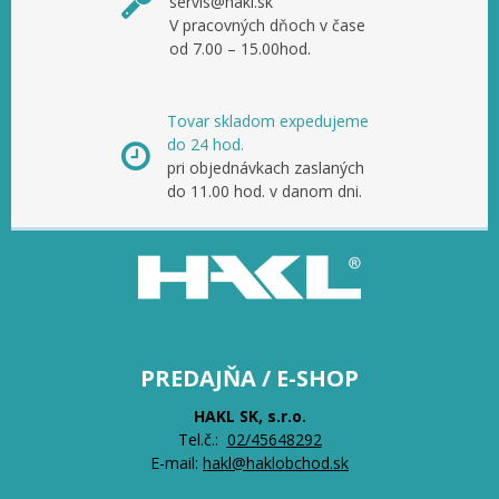
servis@hakl.sk
V pracovných dňoch v čase
od 7.00 – 15.00hod.
Tovar skladom expedujeme
do 24 hod.
pri objednávkach zaslaných
do 11.00 hod. v danom dni.
PREDAJŇA / E-SHOP
HAKL SK, s.r.o.
Tel.č.:
0
2/45648292
E-mail:
hakl@haklobchod.sk