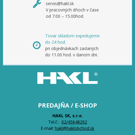
servis@hakl.sk
V pracovných dňoch v čase
od 7.00 – 15.00hod.
Tovar skladom expedujeme
do 24 hod.
pri objednávkach zaslaných
do 11.00 hod. v danom dni.
PREDAJŇA / E-SHOP
HAKL SK, s.r.o.
Tel.č.:
0
2/45648292
E-mail:
hakl@haklobchod.sk