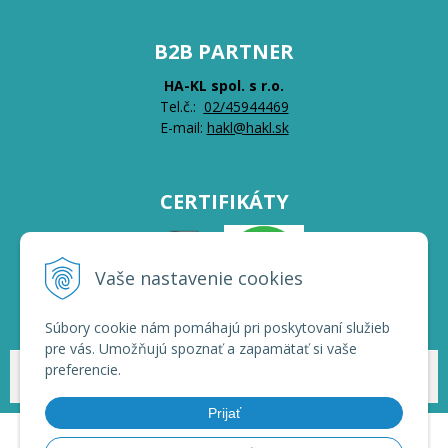
B2B PARTNER
HA-KL spol. s r.o.
Tel.č.:
0
2/45944469
E-mail:
hakl@hakl.sk
CERTIFIKÁTY
Vaše nastavenie cookies
Súbory cookie nám pomáhajú pri poskytovaní služieb
pre vás. Umožňujú spoznať a zapamätať si vaše
preferencie.
© 2026 HAKL | Veľkoobchod •
NextShop
&
e-shop Pohoda Connector
by
NextCom s.r.o.
Prijať