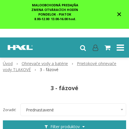
MALOOBCHODNÁ PREDAJŇA
ZMENA OTVÁRACÍCH HODÍN
×
PONDELOK - PIATOK
8.00-12.00 13.00-16.00 hod.
Úvod
Ohrievače vody a batérie
Prietokové ohrievače
vody TLAKOVÉ
3 - fázové
3 - fázové
Prednastavené
Zoradiť:
Filter produktov