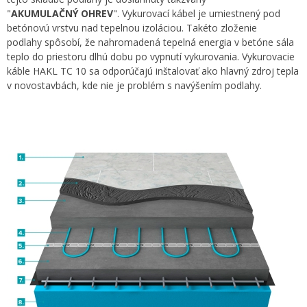
"
AKUMULAČNÝ OHREV
". Vykurovací kábel je umiestnený pod
betónovú vrstvu nad tepelnou izoláciou. Takéto zloženie
podlahy spôsobí, že nahromadená tepelná energia v betóne sála
teplo do priestoru dlhú dobu po vypnutí vykurovania. Vykurovacie
káble HAKL TC 10 sa odporúčajú inštalovať ako hlavný zdroj tepla
v novostavbách, kde nie je problém s navýšením podlahy.