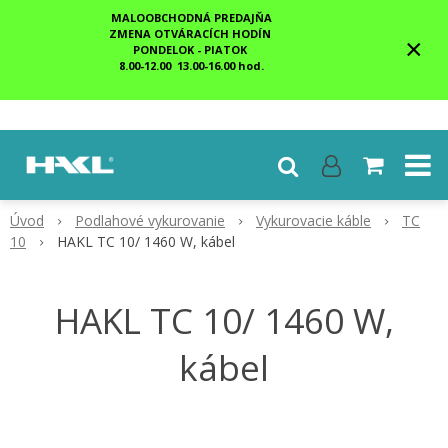
MALOOBCHODNÁ PREDAJŇA
ZMENA OTVÁRACÍCH HODÍN
×
PONDELOK - PIATOK
8.00-12.00 13.00-16.00 hod.
Úvod
Podlahové vykurovanie
Vykurovacie káble
TC
10
HAKL TC 10/ 1460 W, kábel
HAKL TC 10/ 1460 W,
kábel