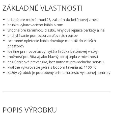
ZÁKLADNÉ VLASTNOSTI
určené pre mokrú montáž, zaliatím do betónovej zmesi
hrúbka vykurovacieho kábla 6 mm
vhodné pre keramickú dlažbu, vinylové lepiace parkety a iné
prichytávanie pomocou zaisťovacích pásov
ochranné opletenie kábla dovoľuje montáž do vlhkých
priestorov
ideálne pre novostavby, vyššia hrúbka betónovej vrstvy
možnosť použitia aj ako hlavný zdroj tepla v miestnosti
bez údržbová prevádzka, bez nutnosti pravidelného servisu
kvalitné vykurovacie jadrá s bodom tavenia až 1100 °C
každý výrobok je podrobený prísnemu testu výstupnej kontroly
POPIS VÝROBKU