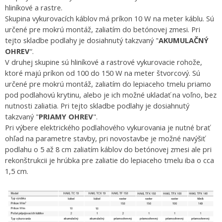
hliníkové a rastre.
Skupina vykurovacích káblov má príkon 10 W na meter káblu. Sú
určené pre mokrú montáž, zaliatím do betónovej zmesi. Pri
tejto skladbe podlahy je dosiahnutý takzvaný "
AKUMULAČNÝ
OHREV
“.
V druhej skupine sú hliníkové a rastrové vykurovacie rohože,
ktoré majú príkon od 100 do 150 W na meter štvorcový. Sú
určené pre mokrú montáž, zaliatím do lepiaceho tmelu priamo
pod podlahovú krytinu, alebo je ich možné ukladať na voľno, bez
nutnosti zaliatia. Pri tejto skladbe podlahy je dosiahnutý
takzvaný "
PRIAMY OHREV
".
Pri výbere elektrického podlahového vykurovania je nutné brať
ohľad na parametre stavby, pri novostavbe je možné navýšiť
podlahu o 5 až 8 cm zaliatím káblov do betónovej zmesi ale pri
rekonštrukcii je hrúbka pre zaliatie do lepiaceho tmelu iba o cca
1,5 cm.