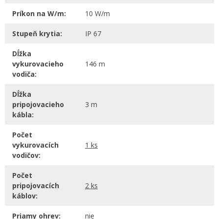
Príkon na W/m:
10 W/m
Stupeň krytia:
IP 67
Dĺžka
vykurovacieho
146 m
vodiča:
Dĺžka
pripojovacieho
3 m
kábla:
Počet
vykurovacích
1 ks
vodičov:
Počet
pripojovacích
2 ks
káblov:
Priamy ohrev:
nie