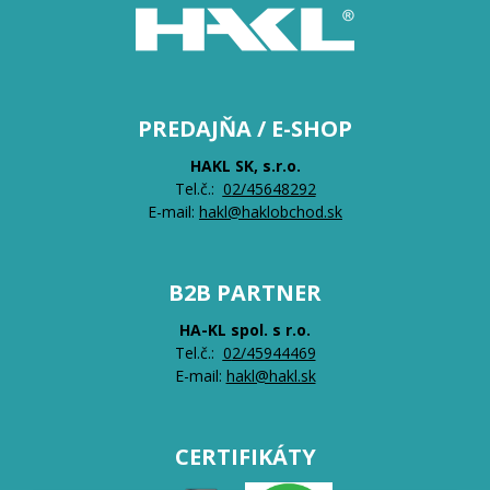
PREDAJŇA / E-SHOP
HAKL SK, s.r.o.
Tel.č.:
0
2/45648292
E-mail:
hakl@haklobchod.sk
B2B PARTNER
HA-KL spol. s r.o.
Tel.č.:
0
2/45944469
E-mail:
hakl@hakl.sk
CERTIFIKÁTY