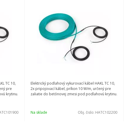
AKL TC 10,
Elektrický podlahový vykurovací kábel HAKL TC 10,
ený pre
2x pripojovací kábel, príkon 10 W/m, určený pre
vú krytinu.
zaliatie do betónovej zmesi pod podlahovú krytinu.
ATC101900
Na sklade
Obj. čislo:
HATC102200