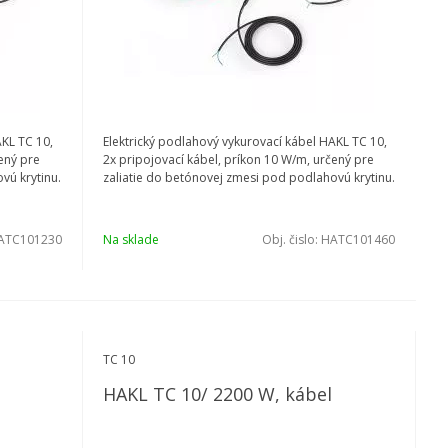
AKL TC 10,
Elektrický podlahový vykurovací kábel HAKL TC 10,
ený pre
2x pripojovací kábel, príkon 10 W/m, určený pre
vú krytinu.
zaliatie do betónovej zmesi pod podlahovú krytinu.
ATC101230
Na sklade
Obj. čislo:
HATC101460
TC 10
HAKL TC 10/ 2200 W, kábel