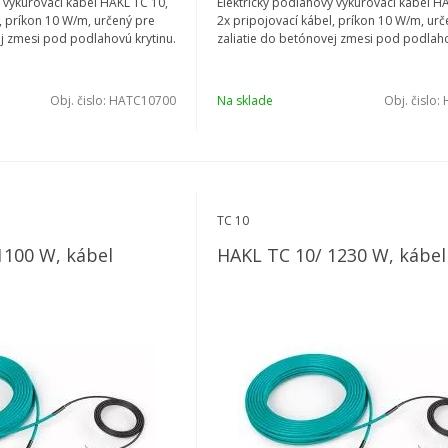
 vykurovací kábel HAKL TC 10,
Elektrický podlahový vykurovací kábel H
, príkon 10 W/m, určený pre
2x pripojovací kábel, príkon 10 W/m, urč
ej zmesi pod podlahovú krytinu.
zaliatie do betónovej zmesi pod podlaho
Obj. čislo:
HATC10700
Na sklade
Obj. čislo:
TC 10
1100 W, kábel
HAKL TC 10/ 1230 W, kábel