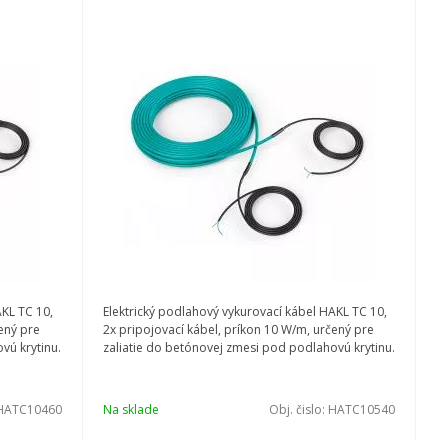
AKL TC 10,
Elektrický podlahový vykurovací kábel HAKL TC 10,
ený pre
2x pripojovací kábel, príkon 10 W/m, určený pre
vú krytinu.
zaliatie do betónovej zmesi pod podlahovú krytinu.
HATC10460
Na sklade
Obj. čislo:
HATC10540