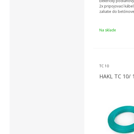
Elektrický podlahový
2x pripojovací kábel
zaliatie do betónov
Na sklade
TC 10
HAKL TC 10/ 