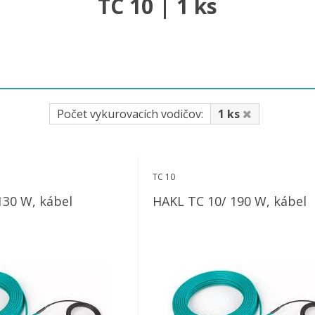
TC 10 | 1 ks
Počet vykurovacích vodičov:
1 ks
TC 10
130 W, kábel
HAKL TC 10/ 190 W, kábel