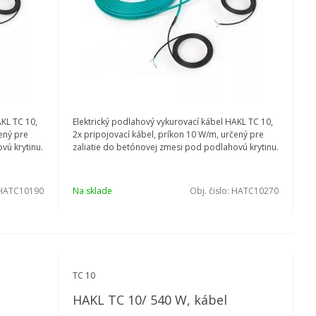
AKL TC 10,
Elektrický podlahový vykurovací kábel HAKL TC 10,
ený pre
2x pripojovací kábel, príkon 10 W/m, určený pre
vú krytinu.
zaliatie do betónovej zmesi pod podlahovú krytinu.
HATC10190
Na sklade
Obj. čislo:
HATC10270
TC 10
HAKL TC 10/ 540 W, kábel