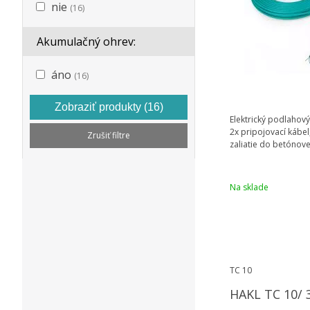
nie
(16)
Akumulačný ohrev:
áno
(16)
Zobraziť produkty
(16)
Elektrický podlahový
2x pripojovací kábel
Zrušiť filtre
zaliatie do betónov
Na sklade
TC 10
HAKL TC 10/ 