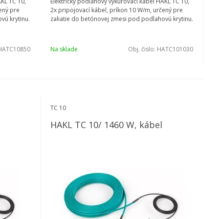
AKL TC 10,
Elektrický podlahový vykurovací kábel HAKL TC 10,
ený pre
2x pripojovací kábel, príkon 10 W/m, určený pre
vú krytinu.
zaliatie do betónovej zmesi pod podlahovú krytinu.
HATC10850
Na sklade
Obj. čislo:
HATC101030
TC 10
HAKL TC 10/ 1460 W, kábel