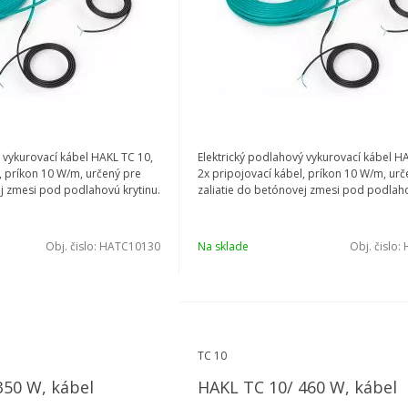
 vykurovací kábel HAKL TC 10,
Elektrický podlahový vykurovací kábel H
, príkon 10 W/m, určený pre
2x pripojovací kábel, príkon 10 W/m, urč
ej zmesi pod podlahovú krytinu.
zaliatie do betónovej zmesi pod podlaho
Obj. čislo:
HATC10130
Na sklade
Obj. čislo:
TC 10
350 W, kábel
HAKL TC 10/ 460 W, kábel