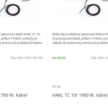
 vykurovací kábel HAKL TC 10,
Elektrický podlahový vykurovací kábel H
, príkon 10 W/m, určený pre
2x pripojovací kábel, príkon 10 W/m, urč
ej zmesi pod podlahovú krytinu.
zaliatie do betónovej zmesi pod podlaho
Obj. čislo:
HATC101100
Na sklade
Obj. čislo:
H
TC 10
1760 W, kábel
HAKL TC 10/ 1900 W, kábel